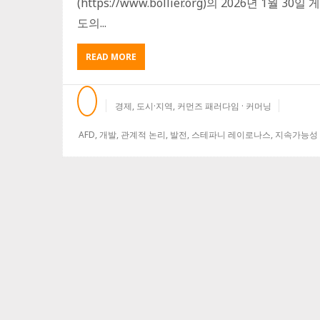
(https://www.bollier.org)의 2026년 
도의...
READ MORE
A
B
O
U
경제
,
도시·지역
,
커먼즈 패러다임 · 커머닝
T
커
AFD
,
개발
,
관계적 논리
,
발전
,
스테파니 레이로나스
,
지속가능성
먼
즈
에
기
반
을
둔
개
발
에
관
한
프
랑