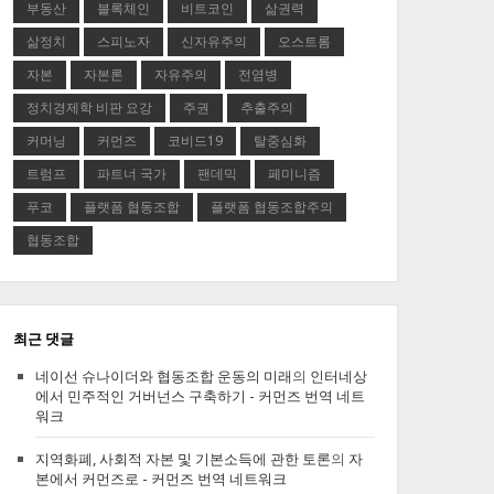
부동산
블록체인
비트코인
삶권력
삶정치
스피노자
신자유주의
오스트롬
자본
자본론
자유주의
전염병
정치경제학 비판 요강
주권
추출주의
커머닝
커먼즈
코비드19
탈중심화
트럼프
파트너 국가
팬데믹
페미니즘
푸코
플랫폼 협동조합
플랫폼 협동조합주의
협동조합
최근 댓글
네이선 슈나이더와 협동조합 운동의 미래
의
인터네상
에서 민주적인 거버넌스 구축하기 - 커먼즈 번역 네트
워크
지역화폐, 사회적 자본 및 기본소득에 관한 토론
의
자
본에서 커먼즈로 - 커먼즈 번역 네트워크