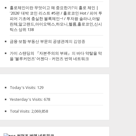
홀로체인이란 무엇이고 왜 중요한가?
의
홀로 체인 |
'2026' 대박 코인 리스트 #5편 / 홀로코인 Hot / 피어 투
피어 기초에 충실한 블록체인~! / 투자왕 솔라나,아발
란체,알고랜드,아이오텍스,하모니,헬륨,홀로코인,신시
틱스 상위 138
금융·보험·부동산 부문의 공생관계
의
김영종
가이 스탠딩의 『자본주의의 부패』
의
바다 약탈을 막
을 ‘블루커먼즈’ 어젠다 - 커먼즈 번역 네트워크
Today's Visits:
129
Yesterday's Visits:
678
Total Visits:
2,069,858
커먼즈 번역 네트워크