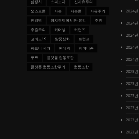
삶정치
스피노자
신자유주의
2024년
오스트롬
자본
자본론
자유주의
전염병
정치경제학 비판 요강
주권
2024년
추출주의
커머닝
커먼즈
2024년
코비드19
탈중심화
트럼프
2024년
파트너 국가
팬데믹
페미니즘
푸코
플랫폼 협동조합
2024년
플랫폼 협동조합주의
협동조합
2023년
2023년
2023년
2023년
2023년
2023년