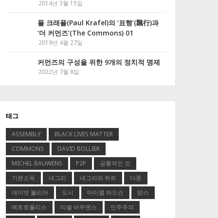
2014년 3월 15일
폴 크래플(Paul Krafel)의 ‘표행’(飄行)과
‘더 커먼즈’(The Commons) 01
2019년 4월 27일
커먼즈의 구성을 위한 9개의 정치적 명제
2022년 7월 8일
태그
ASSEMBLY
BLACK LIVES MATTER
COMMONS
DAVID BOLLIER
MICHEL BAUWENS
P2P
공통적인 것
기본소득
네그리
네그리와 하트
다중
데이빗 볼리어
도시
마이클 허드슨
맑스
메트로폴리스
미셸 바우엔스
민주주의