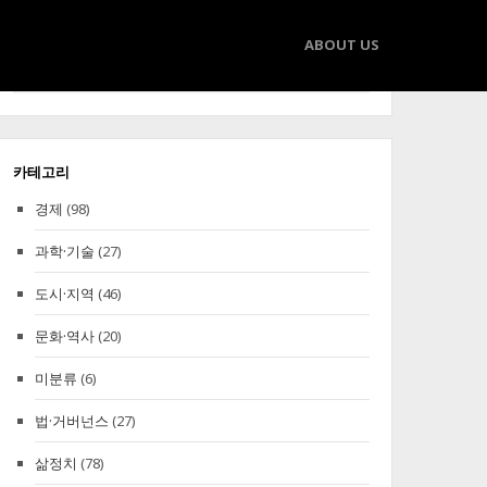
ABOUT US
Search
Search
for:
카테고리
경제
(98)
과학·기술
(27)
도시·지역
(46)
문화·역사
(20)
미분류
(6)
법·거버넌스
(27)
삶정치
(78)