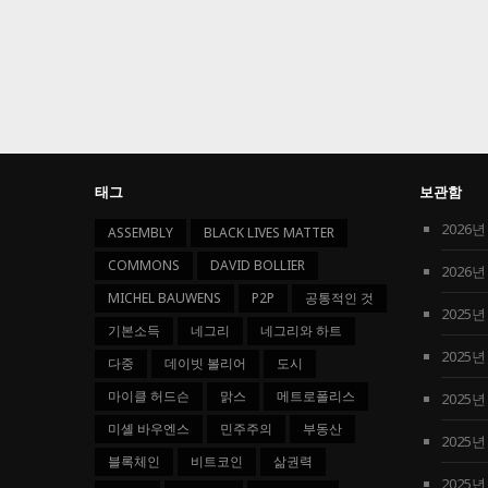
태그
보관함
2026년
ASSEMBLY
BLACK LIVES MATTER
COMMONS
DAVID BOLLIER
2026년
MICHEL BAUWENS
P2P
공통적인 것
2025년
기본소득
네그리
네그리와 하트
2025년
다중
데이빗 볼리어
도시
마이클 허드슨
맑스
메트로폴리스
2025년
미셸 바우엔스
민주주의
부동산
2025년
블록체인
비트코인
삶권력
2025년