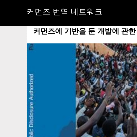
커먼즈 번역 네트워크
[태그:]
관계적 논리
커먼즈에 기반을 둔 개발에 관한