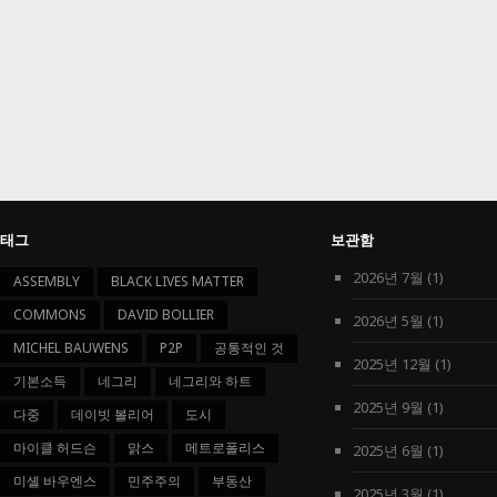
태그
보관함
2026년 7월
(1)
ASSEMBLY
BLACK LIVES MATTER
COMMONS
DAVID BOLLIER
2026년 5월
(1)
MICHEL BAUWENS
P2P
공통적인 것
2025년 12월
(1)
기본소득
네그리
네그리와 하트
2025년 9월
(1)
다중
데이빗 볼리어
도시
마이클 허드슨
맑스
메트로폴리스
2025년 6월
(1)
미셸 바우엔스
민주주의
부동산
2025년 3월
(1)