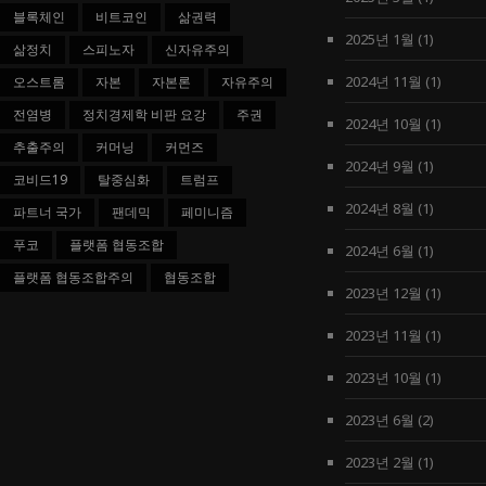
블록체인
비트코인
삶권력
2025년 1월
(1)
삶정치
스피노자
신자유주의
2024년 11월
(1)
오스트롬
자본
자본론
자유주의
전염병
정치경제학 비판 요강
주권
2024년 10월
(1)
추출주의
커머닝
커먼즈
2024년 9월
(1)
코비드19
탈중심화
트럼프
2024년 8월
(1)
파트너 국가
팬데믹
페미니즘
푸코
플랫폼 협동조합
2024년 6월
(1)
플랫폼 협동조합주의
협동조합
2023년 12월
(1)
2023년 11월
(1)
2023년 10월
(1)
2023년 6월
(2)
2023년 2월
(1)