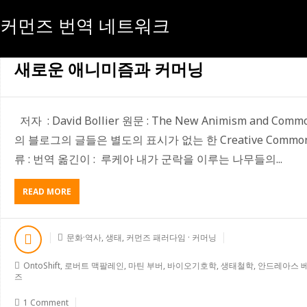
커먼즈 번역 네트워크
[월:]
2020년 08월
새로운 애니미즘과 커머닝
저자 : David Bollier 원문 : The New Animism and C
의 블로그의 글들은 별도의 표시가 없는 한 Creative Commons At
류 : 번역 옮긴이 : 루케아 내가 군락을 이루는 나무들의...
READ MORE
A
B
O
U
문화·역사
,
생태
,
커먼즈 패러다임 · 커머닝
T
새
OntoShift
,
로버트 맥팔레인
,
마틴 부버
,
바이오기호학
,
생태철학
,
안드레아스 
로
즈
운
애
1 Comment