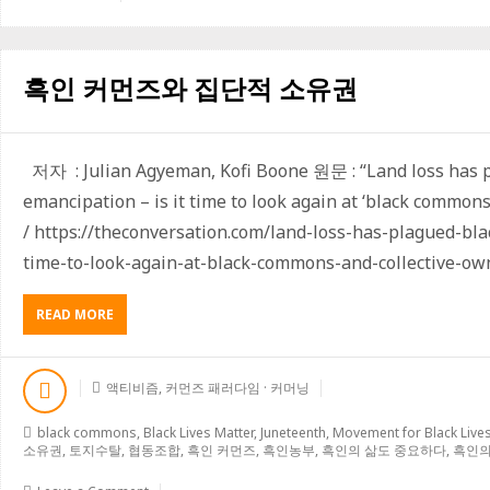
니
미
즘
과
흑인 커먼즈와 집단적 소유권
커
머
닝
저자 : Julian Agyeman, Kofi Boone 원문 : “Land loss has p
emancipation – is it time to look again at ‘black commons’
/ https://theconversation.com/land-loss-has-plagued-bla
time-to-look-again-at-black-commons-and-collective-
READ MORE
A
B
O
U
액티비즘
,
커먼즈 패러다임 · 커머닝
T
흑
black commons
,
Black Lives Matter
,
Juneteenth
,
Movement for Black Live
인
소유권
,
토지수탈
,
협동조합
,
흑인 커먼즈
,
흑인농부
,
흑인의 삶도 중요하다
,
흑인의
커
먼