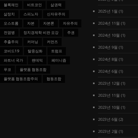
블록체인
비트코인
삶권력
2025년 1월
(1)
삶정치
스피노자
신자유주의
2024년 11월
(1)
오스트롬
자본
자본론
자유주의
전염병
정치경제학 비판 요강
주권
2024년 10월
(1)
추출주의
커머닝
커먼즈
2024년 9월
(1)
코비드19
탈중심화
트럼프
2024년 8월
(1)
파트너 국가
팬데믹
페미니즘
푸코
플랫폼 협동조합
2024년 6월
(1)
플랫폼 협동조합주의
협동조합
2023년 12월
(1)
2023년 11월
(1)
2023년 10월
(1)
2023년 6월
(2)
2023년 2월
(1)