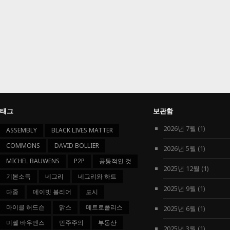
태그
보관함
2026년 7월
(1)
ASSEMBLY
BLACK LIVES MATTER
COMMONS
DAVID BOLLIER
2026년 5월
(1)
MICHEL BAUWENS
P2P
공통적인 것
2025년 12월
(1)
기본소득
네그리
네그리와 하트
2025년 9월
(1)
다중
데이빗 볼리어
도시
마이클 허드슨
맑스
메트로폴리스
2025년 6월
(1)
미셸 바우엔스
민주주의
부동산
2025년 3월
(1)