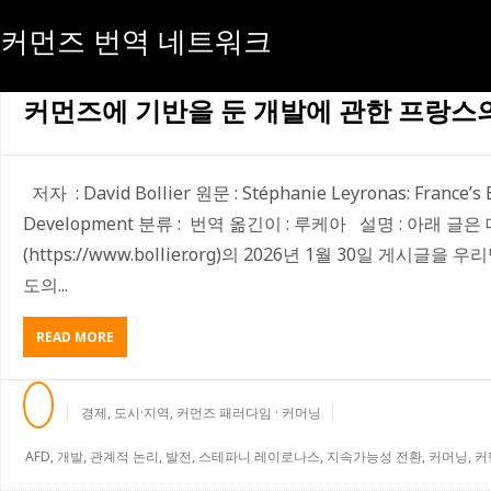
커먼즈 번역 네트워크
[태그:]
AFD
커먼즈에 기반을 둔 개발에 관한 프랑스
저자 : David Bollier 원문 : Stéphanie Leyronas: France’s
Development 분류 : 번역 옮긴이 : 루케아 설명 : 아래 
(https://www.bollier.org)의 2026년 1월 30일 게
도의...
READ MORE
A
B
O
U
경제
,
도시·지역
,
커먼즈 패러다임 · 커머닝
T
커
AFD
,
개발
,
관계적 논리
,
발전
,
스테파니 레이로나스
,
지속가능성 전환
,
커머닝
,
커
먼
즈