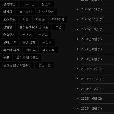
블록체인
비트코인
삶권력
2025년 1월
(1)
삶정치
스피노자
신자유주의
2024년 11월
(1)
오스트롬
자본
자본론
자유주의
전염병
정치경제학 비판 요강
주권
2024년 10월
(1)
추출주의
커머닝
커먼즈
2024년 9월
(1)
코비드19
탈중심화
트럼프
2024년 8월
(1)
파트너 국가
팬데믹
페미니즘
푸코
플랫폼 협동조합
2024년 6월
(1)
플랫폼 협동조합주의
협동조합
2023년 12월
(1)
2023년 11월
(1)
2023년 10월
(1)
2023년 6월
(2)
2023년 2월
(1)