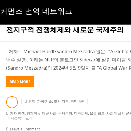
커먼즈 번역 네트워크
[월:]
2026년 07월
전지구적 전쟁체제와 새로운 국제주의
저자 : Michael Hardt•Sandro Mezzadra 원문 : “A Glob
백수 설명 : 아래는 NLR의 블로그인 Sidecar에 실린 마이클 하
(Sandro Mezzadra)의 2024년 5월 9일자 글 “A Global War R
ABOUT
READ MORE
전
지
구
경제
,
과학·기술
,
도시·지역
,
액티비즘
적
전
가자 전쟁
,
경제적 삶의 군사화
,
국제주의
,
다극체제
,
물류 회로
,
사회적 삶의 군
쟁
과 지경학의 교직
체
제
Leave a Comment