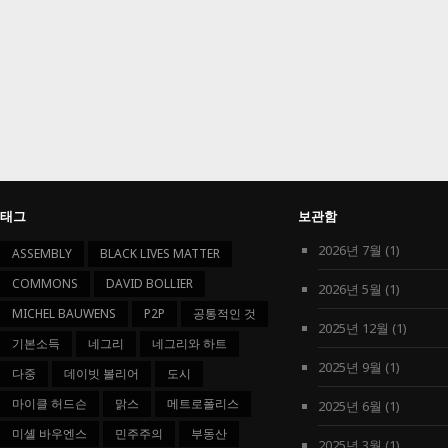
태그
보관함
2026년 7월
(1)
ASSEMBLY
BLACK LIVES MATTER
COMMONS
DAVID BOLLIER
2026년 5월
(1)
MICHEL BAUWENS
P2P
공통적인 것
2025년 12월
(1)
기본소득
네그리
네그리와 하트
2025년 9월
(1)
다중
데이빗 볼리어
도시
마이클 허드슨
맑스
메트로폴리스
2025년 6월
(1)
미셸 바우엔스
민주주의
부동산
2025년 3월
(1)