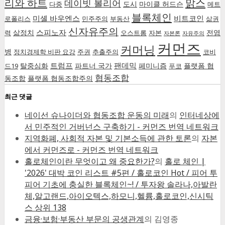
리와 하트
맑스
데이빗 볼리어
도시
마이클 허드슨
다중
메트
블록체인
미셸 바우엔스
비트코인
로폴리스
민주주의
부동산
삶권
신자유주의
스피노자
삶정치
전염
력
오스트롬
자본
자본론
자유주의
커먼즈
커머닝
병
정치경제학 비판 요강
주권
추출주의
코비
트럼프
팬데믹
탈중심화
파트너 국가
페미니즘
플랫폼 협
드19
푸코
협동조합
동조합
플랫폼 협동조합주의
최근 댓글
네이선 슈나이더와 협동조합 운동의 미래
의
인터네상에
서 민주적인 거버넌스 구축하기 - 커먼즈 번역 네트워크
지역화폐, 사회적 자본 및 기본소득에 관한 토론
의
자본
에서 커먼즈로 - 커먼즈 번역 네트워크
홀로체인이란 무엇이고 왜 중요한가?
의
홀로 체인 |
'2026' 대박 코인 리스트 #5편 / 홀로코인 Hot / 피어 투
피어 기초에 충실한 블록체인~! / 투자왕 솔라나,아발란
체,알고랜드,아이오텍스,하모니,헬륨,홀로코인,신시틱
스 상위 138
금융·보험·부동산 부문의 공생관계
의
김영종