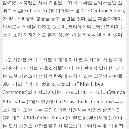
참여했다. 특별한 저녁 여흥을 위해서 브라질 음악가들인 길
베르투 길(Gilberto Gil)과 까에타노 벨로소(Caetano Veloso)
가 약 2,500명의 청중을 놓고 공연을 했다. 길은 예술가 재야
인사로서 이력을 가지고 있으며, 크리에이티브커먼즈 라이선
스의 초기 지지자이고 룰라 정권에서 문화상을 맡은 바 있다.
나도 시간을 얻어 디지털 미래에 관한 토론 자리에서 블록체
인 원장과 ‘디지털 자율조직들’의 미래에 관해서 발제했다. 나
는 또한 커먼즈의 정치적 함축에 관심이 있는 일군의 사람들
에게 나의 『커머너처럼 생각하라』(Think Like a
Commoner)의 이탈리아어본―스탐파알테르나티바(Stampa
2
3
Alternativa)
에서 출간한 La Rinascita dei Commons
―을
소개했다. 또한 나는 프랑스어를 사용하는 커먼즈 활동가인
프레데릭 술탄(Frédéric Sultan)이 주도한, 무성하게 늘어나
는 도시 커먼즈 헌장들에 관한 워크숍에 참여했는데, 이 헌장