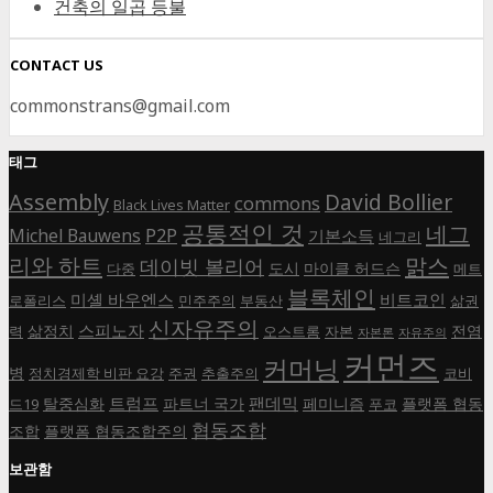
건축의 일곱 등불
CONTACT US
commonstrans@gmail.com
태그
Assembly
David Bollier
commons
Black Lives Matter
공통적인 것
네그
P2P
Michel Bauwens
기본소득
네그리
리와 하트
맑스
데이빗 볼리어
도시
마이클 허드슨
다중
메트
블록체인
미셸 바우엔스
비트코인
로폴리스
민주주의
부동산
삶권
신자유주의
스피노자
삶정치
전염
력
오스트롬
자본
자본론
자유주의
커먼즈
커머닝
병
정치경제학 비판 요강
주권
추출주의
코비
트럼프
팬데믹
탈중심화
파트너 국가
페미니즘
플랫폼 협동
드19
푸코
협동조합
조합
플랫폼 협동조합주의
보관함