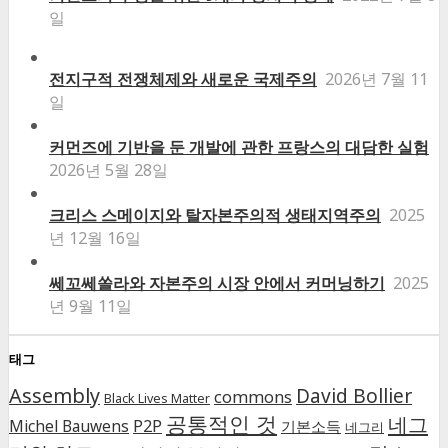
일
전지구적 전쟁체제와 새로운 국제주의
2026년 7월 11
일
커먼즈에 기반을 둔 개발에 관한 프랑스의 대담한 실험
2026년 5월 28일
크리스 스메이지와 탈자본주의적 생태지역주의
2025
년 12월 16일
쎄꼬쎄쏠라와 자본주의 시장 안에서 커머닝하기
2025
년 9월 11일
태그
Assembly
David Bollier
commons
Black Lives Matter
공통적인 것
네그
P2P
Michel Bauwens
기본소득
네그리