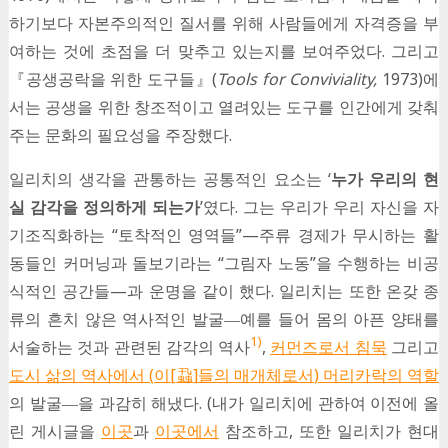
하기보다 자본주의적인 질서를 위해 사람들에게 자격증을 부
여하는 것에 초점을 더 맞추고 있는지를 보여주었다. 그리고
『공생공락을 위한 도구들』(
Tools for Conviviality,
1973)에
서는 공생을 위한 창조적이고 열려있는 도구를 인간에게 갖춰
주는 문화의 필요성을 주장했다.
일리치의 생각을 관통하는 공통적인 요소는 ‘
누가 우리의 현
실 감각을 정의하게 되는가
’였다. 그는 우리가 우리 자신을 자
기조직화하는 “토착적인 영역들”—주류 경제가 무시하는 활
동들인 커머닝과 돌보기라는 “그림자 노동”을 수행하는 비공
식적인 공간들—과 운명을 같이 했다. 일리치는 또한 온갖 종
류의 흔치 않은 역사적인 발굴―예를 들어 몸의 아픈 양태를
1)
서술하는 것과 관련된 감각의 역사
,
커먼즈로서 침묵
그리고
도시 삶의 역사에서
(
이
[
蝨
]
들의 매개체로서
)
머리카락의 역할
의 발굴―을 과감히 해냈다. (내가 일리치에 관하여 이전에 올
린 게시글을
이곳
과
이곳에서
참조하고, 또한 일리치가 현대