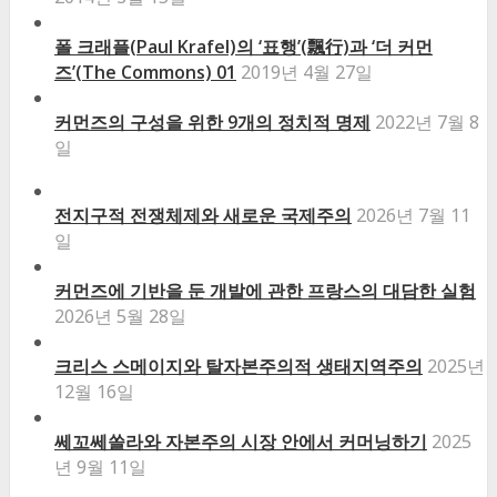
폴 크래플(Paul Krafel)의 ‘표행’(飄行)과 ‘더 커먼
즈’(The Commons) 01
2019년 4월 27일
커먼즈의 구성을 위한 9개의 정치적 명제
2022년 7월 8
일
전지구적 전쟁체제와 새로운 국제주의
2026년 7월 11
일
커먼즈에 기반을 둔 개발에 관한 프랑스의 대담한 실험
2026년 5월 28일
크리스 스메이지와 탈자본주의적 생태지역주의
2025년
12월 16일
쎄꼬쎄쏠라와 자본주의 시장 안에서 커머닝하기
2025
년 9월 11일