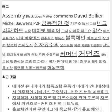
태그
Assembly
David Bollier
commons
Black Lives Matter
공통적인 것
네그
P2P
Michel Bauwens
기본소득
네그리
리와 하트
맑스
데이빗 볼리어
도시
마이클 허드슨
다중
메트
블록체인
미셸 바우엔스
비트코인
로폴리스
민주주의
부동산
삶권
신자유주의
스피노자
삶정치
전염
력
오스트롬
자본
자본론
자유주의
커먼즈
커머닝
병
정치경제학 비판 요강
주권
추출주의
코비
트럼프
팬데믹
탈중심화
파트너 국가
페미니즘
플랫폼 협
드19
푸코
협동조합
동조합
플랫폼 협동조합주의
최근 댓글
네이선 슈나이더와 협동조합 운동의 미래
의
인터네상에
서 민주적인 거버넌스 구축하기 - 커먼즈 번역 네트워크
지역화폐, 사회적 자본 및 기본소득에 관한 토론
의
자본
에서 커먼즈로 - 커먼즈 번역 네트워크
홀로체인이란 무엇이고 왜 중요한가?
의
홀로 체인 |