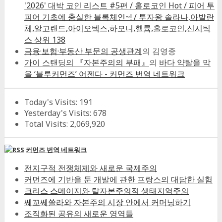
'2026' 대박 코인 리스트 #5편 / 홀로코인 Hot / 피어 투
피어 기초에 충실한 블록체인~! / 투자왕 솔라나,아발란
체,알고랜드,아이오텍스,하모니,헬륨,홀로코인,신시틱
스 상위 138
금융·보험·부동산 부문의 공생관계
의
김영종
가이 스탠딩의 『자본주의의 부패』
의
바다 약탈을 막
을 ‘블루커먼즈’ 어젠다 - 커먼즈 번역 네트워크
Today's Visits:
191
Yesterday's Visits:
678
Total Visits:
2,069,920
커먼즈 번역 네트워크
전지구적 전쟁체제와 새로운 국제주의
커먼즈에 기반을 둔 개발에 관한 프랑스의 대담한 실험
크리스 스메이지와 탈자본주의적 생태지역주의
쎄꼬쎄쏠라와 자본주의 시장 안에서 커머닝하기
조직화된 공유의 새로운 영역들