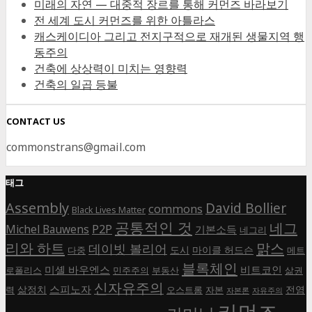
미래의 자연 — 대중적 장르를 통해 커먼즈 바라보기
전 세계 도시 커먼즈를 위한 아틀라스
캐스케이디아 그리고 전지구적으로 재개된 생물지역 행
동주의
건축에 상상력이 미치는 영향력
건축의 일곱 등불
CONTACT US
commonstrans@gmail.com
태그
Assembly
David Bollier
commons
Black Lives Matter
공통적인 것
네그
P2P
Michel Bauwens
기본소득
네그리
리와 하트
맑스
데이빗 볼리어
도시
마이클 허드슨
다중
메트
블록체인
미셸 바우엔스
비트코인
로폴리스
민주주의
부동산
삶권
신자유주의
스피노자
삶정치
전염
력
오스트롬
자본
자본론
자유주의
커먼즈