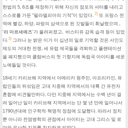
헌법의 5, 6조를 제정하기 위해 자신의 점포의 셔터를 내리고
2)
스스로를 가둔 “필라델피아의 기적”이 있었다.
또 프랑스 전
역에 빨강, 하양, 파랑의 삼색으로 된 깃발들이 휘날렸으며 ,
‘
라 마르세예즈
’가 울려퍼졌고, 바스티유 감옥 습격 등이 있었
3)
다.
그러나 눈 밝은 이가 이 십년의 일로 기억할 것은 서인도
제도의 거대한 전쟁, 세 유럽 제국들을 격퇴하고 플랜테이션
을 폐지했으며 콜럼버스의 첫 기항지에 독립국 아이티를 세운
노예들일 것이다.
18세기 카리브해 지역에서 아메리카 원주민, 아프리카인, 유
럽인들의 뒤섞임은 고대 지중해 지역에서의 대륙 간 유전자
혼합에 비견될만하다. 다만 지중해 지역에서는 수백 년이 걸
려 일어난 일이 카리브해 지역에서는 단 몇 년 만에 일어나서
1790년대에 인구학적·혁명적 정점에 도달했다. 따라서 정치
뿐 아니라 전염병학의 관점에서 아이티는 고대 그리스 및 로
마와 유사한 지위를 차지하게 되었다.