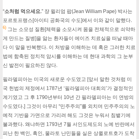
“
소처럼 먹으세요.
” 쟝 윌리엄 팝(Jean William Pape) 박사는
포르토프랭스[아이티 공화국의 수도]에서 이와 같이 말했다.
6)
그는 소모성 질환[체력을 소모시켜 몸을 전체적으로 쇠약하
게 만드는 질병]을 앓는 환자들이 에이즈 치료실을 떠날 때마
다 이 말을 반복했다. 이 처방을 이해하는 데 혹은 그러한 치료
법에 함축된 정치적 암시를 이해하는 데 현대 과학의 그 눈부
신 발전이 필요하진 않다.
필라델피아는 미국의 새로운 수도였고 [앞서 말한 것처럼 미
국 헌법의 제정에서 1787년 ‘필라델피아 대회의’가 결정적인
계기였고 그 후 1790년부터 10년 간 필라델피아는 미 연방의
수도였다.] 그것이 아무리 “민주주의”를 외치며 민주주의의 노
예적 기반을 가면으로 가리려 해도 그것은 누워서 침뱉기에
불과했다. 왜냐하면 1793년 7월 서인도제도의 노예 반란에서
피난 한 백인, 흑인, 물라토 난민들을 실은 상퀼로트호가 도착