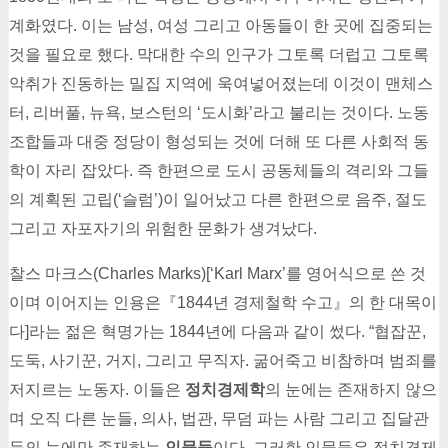
계화였다. 이는 남성, 여성 그리고 아동들이 한 곳에 집중되는
것을 필요로 했다. 막대한 수의 인구가 그토록 더럽고 그토록
악취가 진동하는 밀집 지역에 욱여넣어졌는데 이것이 맨체스
터, 리버풀, 뉴욕, 보스턴의 ‘도시화’라고 불리는 것이다. 노동
조합들과 대중 정당이 형성되는 것에 더해 또 다른 사회적 동
학이 자리 잡았다. 즉 한편으로 도시 공동체들의 격리와 그들
의 계획된 고립(‘슬럼’)이 일어났고 다른 한편으로 음주, 절도
그리고 자포자기의 위험한 문화가 생겨났다.
찰스 마크스(Charles Marks)[‘Karl Marx’를 영어식으로 쓴 것
이며 이어지는 인용은『1844년 경제철학 수고』의 한 대목이
다]라는 젊은 혁명가는 1844년에 다음과 같이 썼다. “협잡꾼,
도둑, 사기꾼, 거지, 그리고 무직자. 굶어죽고 비참하며 범죄를
저지르는 노동자. 이들은
정치경제학
의 눈에는 존재하지 않으
며 오직 다른 눈들, 의사, 법관, 무덤 파는 사람 그리고 집달관
등의 눈에만 존재하는
인물들
이다. 그러한 인물들은 정치경제