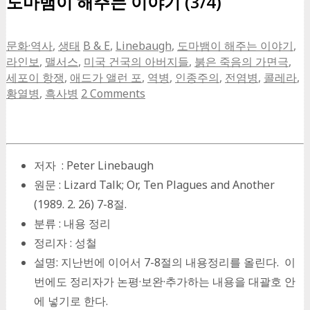
도마뱀이 해주는 이야기 (3/4)
문화·역사
,
생태
B & E
,
Linebaugh
,
도마뱀이 해주는 이야기
,
라인보
,
맬서스
,
미국 건국의 아버지들
,
붉은 죽음의 가면극
,
세포이 항쟁
,
애드가 앨런 포
,
역병
,
인종주의
,
전염병
,
콜레라
,
황열병
,
흑사병
2 Comments
저자 : Peter Linebaugh
원문 : Lizard Talk; Or, Ten Plagues and Another
(1989. 2. 26) 7-8절.
분류 : 내용 정리
정리자 : 성철
설명: 지난번에 이어서 7-8절의 내용정리를 올린다. 이
번에도 정리자가 논평·보완·추가하는 내용을 대괄호 안
에 넣기로 한다.