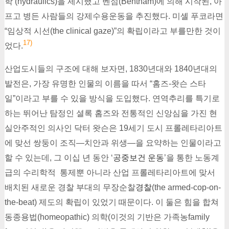
학’(hydraulics)을 제시했고 벤섬(Bentham)에 의해 시작된, 아
프고 병든 사람들의 강제수용운동을 추진했다. 미셸 푸코라면
“임상적 시선(the clinical gaze)”의 확립이라고 부를만한 것이
17)
었다.
산업도시들의 구조에 대해 보자면, 1830년대와 1840년대의
발전은, 가장 유명한 인물의 이름을 따서 “홈즈-왓슨 스타
일”이라고 부를 수 있을 방식을 도입했다. 연역추리를 특기로
하는 뛰어난 탐정인 셜록 홈즈와 전통적인 신앙심을 가진 현
실안주적인 의사인 닥터 왓슨은 19세기 도시 프롤레타리아트
에 맞선 쌍둥이 조직―치안과 위생―을 요약하는 인물이라고
할 수 있는데, 그 이십 년 동안 ‘
공중보건 운동
’을 통한 노동계
급의 수리학적 통제뿐 아니라 산업 프롤레타리아트에 맞서
배치된 새로운 경찰 부대의 무장순찰
경찰
(the armed-cop-on-
the-beat) 제도의 확립이 있었기 때문이다. 이 둘은 힘을 합쳐
동종용법(homeopathic) 의학(이것의 기반은 가족농family