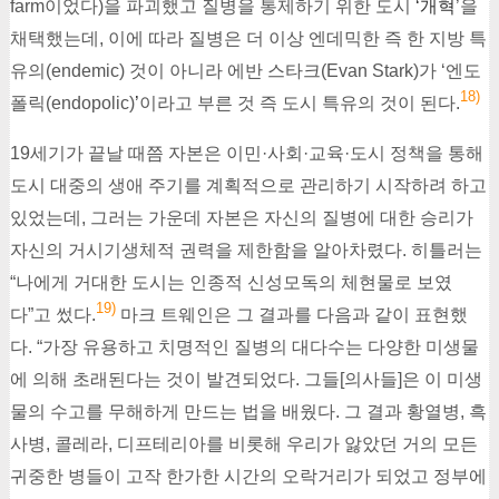
farm이었다)을 파괴했고 질병을 통제하기 위한 도시
‘개혁
’을
채택했는데, 이에 따라 질병은 더 이상 엔데믹한 즉 한 지방 특
유의(endemic) 것이 아니라 에반 스타크(Evan Stark)가 ‘엔도
18)
폴릭(endopolic)
’
이라고 부른 것 즉 도시 특유의 것이 된다.
19세기가 끝날 때쯤 자본은 이민·사회·교육·도시 정책을 통해
도시 대중의 생애 주기를 계획적으로 관리하기 시작하려 하고
있었는데, 그러는 가운데 자본은 자신의 질병에 대한 승리가
자신의 거시기생체적 권력을 제한함을 알아차렸다. 히틀러는
“나에게 거대한 도시는 인종적 신성모독의 체현물로 보였
19)
다”고 썼다.
마크 트웨인은 그 결과를 다음과 같이 표현했
다. “가장 유용하고 치명적인 질병의 대다수는 다양한 미생물
에 의해 초래된다는 것이 발견되었다. 그들[의사들]은 이 미생
물의 수고를 무해하게 만드는 법을 배웠다. 그 결과 황열병, 흑
사병, 콜레라, 디프테리아를 비롯해 우리가 앓았던 거의 모든
귀중한 병들이 고작 한가한 시간의 오락거리가 되었고 정부에