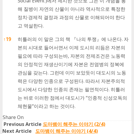
Social Event’)에서 제시한 것으로 그는 이 개념을 통
해 질병이 자연의 산물이 아니라 역사적으로 특정한
정치·경제적 결정과 과정의 산물로 이해되어야 한다
고 역설한다.
↑
19
히틀러의 이 말은 그의 책 『나의 투쟁』에 나온다. 자
본의 시대로 들어서면서 이제 도시의 리듬은 자본의
필요에 따라 구성되는바, 자본의 전제조건은 노동력
의 안정적인 재생산이기에 자본은 전염병의 정복에
관심을 갖는다. 그런데 이미 보았듯이 대도시의 노동
력은 다양한 인종으로 구성된다. 따라서 자본주의적
도시에서 다양한 인종의 존재는 필연적이다. 히틀러
는 바로 이러한 점에서 대도시가 “인종적 신성모독의
체현물”이라고 하는 것이다.
Share On
Share
Share
Share
Share
Previous Article
도마뱀이 해주는 이야기 (2/4)
on
on
on
on
Next Article
도마뱀이 해주는 이야기 (4/4)