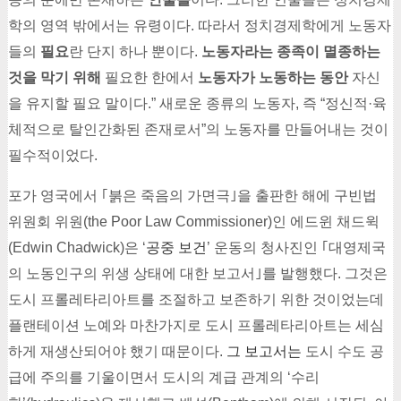
학의 영역 밖에서는 유령이다. 따라서 정치경제학에게 노동자
들의
필요
란 단지 하나 뿐이다.
노동자라는 종족이 멸종하는
것을 막기 위해
필요한 한에서
노동자가 노동하는 동안
자신
을 유지할 필요 말이다.” 새로운 종류의 노동자, 즉 “정신적·육
체적으로 탈인간화된 존재로서”의 노동자를 만들어내는 것이
필수적이었다.
포가 영국에서 ｢붉은 죽음의 가면극｣을 출판한 해에 구빈법
위원회 위원(the Poor Law Commissioner)인 에드윈 채드윅
(Edwin Chadwick)은 ‘
공중 보건
’ 운동의 청사진인 ｢대영제국
의 노동인구의 위생 상태에 대한 보고서｣를 발행했다. 그것은
도시 프롤레타리아트를 조절하고 보존하기 위한 것이었는데
플랜테이션 노예와 마찬가지로 도시 프롤레타리아트는 세심
하게 재생산되어야 했기 때문이다.
그 보고서는
도시 수도 공
급에 주의를 기울이면서 도시의 계급 관계의 ‘수리