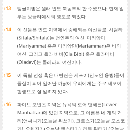
↑
13
벵골지방은 원래 인도 북동부의 한 주였으나, 현재 일
부는 방글라데시의 영토로 되었다.
↑
14
이 신들은 인도 지역에서 숭배되는 여신들로, 시탈라
(Sitala/Shitala)는 천연두의 여신, 마리암마
(Mariyamma) 혹은 마리암만(Mariamman)은 비의
여신, 그리고 올라 비비(Ola Bibi) 혹은 올라데비
(Oladevi)는 콜레라의 여신이다.
↑
15
이 독립 전쟁 혹은 대반란은 세포이(인도인 용병)들이
중심이 되어 일어난 까닭에 우리에게는 주로 세포이
항쟁으로 잘 알려져 있다.
↑
16
파이브 포인츠 지역은 뉴욕의 로어 맨해튼(Lower
Manhattan)에 있던 지역으로, 그 이름은 네 개의 거
리(앤써니가(오늘날 워쓰가), 크로스가(오늘날 모스코
가), 오렌지가(오늘날 백스터가), 리틀 워터가 (오늘날