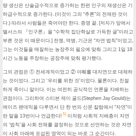
량 생산은 산술급수적으로 증가하는 한편 인구의 재생산은 기
하급수적으로 증가한다. (이것이 그의 “추론”의 전제란 것이
다.) 따라서 사람들은 죽어야만 한다. 증명 끝. [저자가 앞에서
맬서스의 『인구론』을 “수학적 집단학살로 가득한 글”이라고
부른 것은 이 때문이다.] 전쟁, 역병, 기근은 “자연 법칙”이었고,
그는 이것들을 매질하는 농장주의 필요에 맞춰 그리고 1일 18
시간 노동을 주장하는 공장주에 맞춰 평가했다.
그의 관점은 ① 전세계적이었고 ② 야훼를 대자연으로 대체하
는 것이었다. 그리고 ‘우리를 위한 것’이었다. 물론이다. 친절
하게 죽이니 말이다. 이는 여전히 공식적인 언론을 지배하는
관점이다. 그리하여 스티븐 제이 굴드(Stephen Jay Gould)는
에이즈 팬데믹을 다루면서 단 한 번의 신문 칼럼에서 “자연”이
5)
란 말을 13번이나 언급한다!
이처럼 사회적 지배층이 자연
의 ‘법칙’을 사회 전체를 결정하는 것으로 선언하는 것은 자연
이 사회 아래에 포섭된 영역이 되는 바로 그 순간이다.