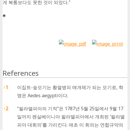
게 복통보다도 못한 것이 되었다.”
♣
References
References
↑
1
이집트-숲모기는 황열병의 매개체가 되는 모기로, 학
명은 Aedes aegypti이다.
↑
2
“필라델피아의 기적”은 1787년 5월 25일에서 9월 17
일까지 펜실베이니아 필라델피아에서 개최된 ‘필라델
피아 대회의’를 가리킨다. 애초 이 회의는 연합규약의