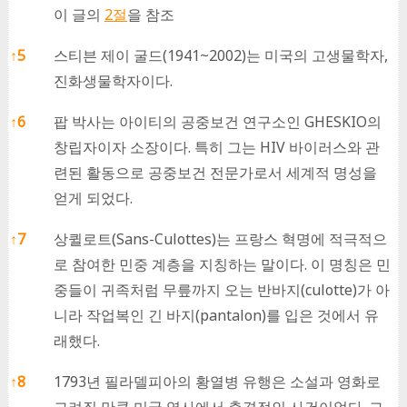
이 글의
2절
을 참조
↑
5
스티븐 제이 굴드(1941~2002)는 미국의 고생물학자,
진화생물학자이다.
↑
6
팝 박사는 아이티의 공중보건 연구소인 GHESKIO의
창립자이자 소장이다. 특히 그는 HIV 바이러스와 관
련된 활동으로 공중보건 전문가로서 세계적 명성을
얻게 되었다.
↑
7
상퀼로트(Sans-Culottes)는 프랑스 혁명에 적극적으
로 참여한 민중 계층을 지칭하는 말이다. 이 명칭은 민
중들이 귀족처럼 무릎까지 오는 반바지(culotte)가 아
니라 작업복인 긴 바지(pantalon)를 입은 것에서 유
래했다.
↑
8
1793년 필라델피아의 황열병 유행은 소설과 영화로