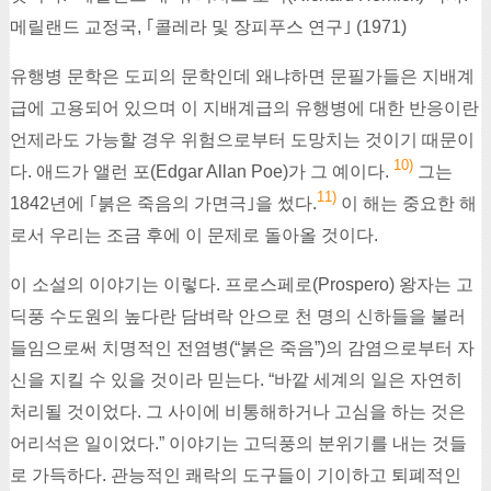
메릴랜드 교정국, ｢콜레라 및 장피푸스 연구｣ (1971)
유행병 문학은 도피의 문학인데 왜냐하면 문필가들은 지배계
급에 고용되어 있으며 이 지배계급의 유행병에 대한 반응이란
언제라도 가능할 경우 위험으로부터 도망치는 것이기 때문이
10)
다. 애드가 앨런 포(Edgar Allan Poe)가 그 예이다.
그는
11)
1842년에 ｢붉은 죽음의 가면극｣을 썼다.
이 해는 중요한 해
로서 우리는 조금 후에 이 문제로 돌아올 것이다.
이 소설의 이야기는 이렇다. 프로스페로(Prospero) 왕자는 고
딕풍 수도원의 높다란 담벼락 안으로 천 명의 신하들을 불러
들임으로써 치명적인 전염병(“붉은 죽음”)의 감염으로부터 자
신을 지킬 수 있을 것이라 믿는다. “바깥 세계의 일은 자연히
처리될 것이었다. 그 사이에 비통해하거나 고심을 하는 것은
어리석은 일이었다.” 이야기는 고딕풍의 분위기를 내는 것들
로 가득하다. 관능적인 쾌락의 도구들이 기이하고 퇴폐적인