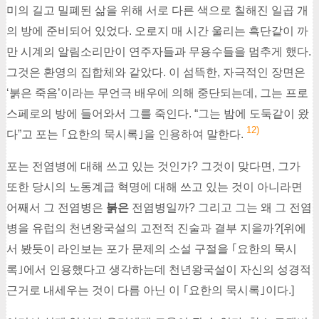
미의 길고 밀폐된 삶을 위해 서로 다른 색으로 칠해진 일곱 개
의 방에 준비되어 있었다. 오로지 매 시간 울리는 흑단같이 까
만 시계의 알림소리만이 연주자들과 무용수들을 멈추게 했다.
그것은 환영의 집합체와 같았다. 이 섬뜩한, 자극적인 장면은
‘붉은 죽음’이라는 무언극 배우에 의해 중단되는데, 그는 프로
스페로의 방에 들어와서 그를 죽인다. “그는 밤에 도둑같이 왔
12)
다”고 포는 ｢요한의 묵시록｣을 인용하여 말한다.
포는 전염병에 대해 쓰고 있는 것인가? 그것이 맞다면, 그가
또한 당시의 노동계급 혁명에 대해 쓰고 있는 것이 아니라면
어째서 그 전염병은
붉은
전염병일까? 그리고 그는 왜 그 전염
병을 유럽의 천년왕국설의 고전적 진술과 결부 지을까?[위에
서 봤듯이 라인보는 포가 문제의 소설 구절을 ｢요한의 묵시
록｣에서 인용했다고 생각하는데 천년왕국설이 자신의 성경적
근거로 내세우는 것이 다름 아닌 이 ｢요한의 묵시록｣이다.]