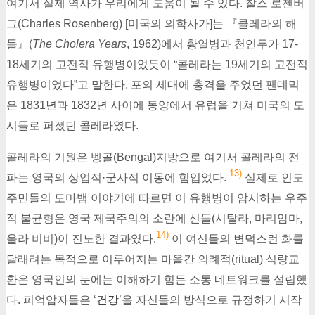
여기서 실제 역사가 우리에게 도움이 될 수 있다. 찰스 로젠버
그(Charles Rosenberg) [미국의 의학사가]는 『콜레라의 해
들』(
The Cholera Years
, 1962)에서 황열병과 천연두가 17-
18세기의 고전적 유행병이었듯이 “콜레라는 19세기의 고전적
유행병이었다”고 말한다. 포의 세대에 충격을 주었던 팬데믹
은 1831년과 1832년 사이에 동양에서 유럽을 거쳐 미국의 도
시들로 퍼졌던 콜레라였다.
콜레라의 기원은 벵골(Bengal)지방으로 여기서 콜레라의 전
13)
파는 영국의 상업적·군사적 이동에 힘입었다.
실제로 인도
주민들의 도마뱀 이야기에 따르면 이 유행병이 암시하는 우주
적 불균형은 영국 제국주의의 소란에 신들(시탈라, 마리암마,
14)
올라 비비)이 진노한 결과였다.
이 여신들의 변덕스런 화를
달래려는 목적으로 이루어지는 마을간 의례적(ritual) 식량교
환은 영국인의 눈에는 이해하기 힘든 소통 네트워크를 설립했
다. 피억압자들은 ‘
건강
’을 자신들의 방식으로 규정하기 시작