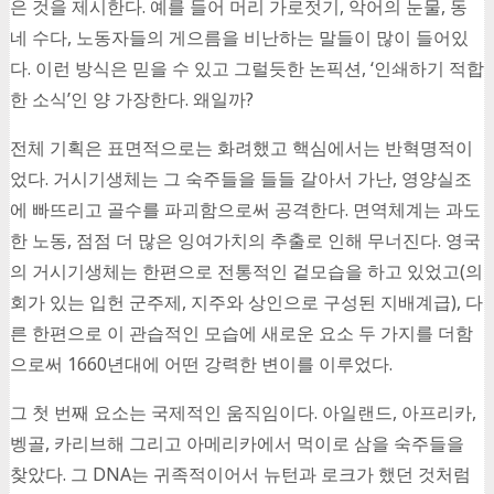
은 것을 제시한다. 예를 들어 머리 가로젓기, 악어의 눈물, 동
네 수다, 노동자들의 게으름을 비난하는 말들이 많이 들어있
다. 이런 방식은 믿을 수 있고 그럴듯한 논픽션, ‘인쇄하기 적합
한 소식’인 양 가장한다. 왜일까?
전체 기획은 표면적으로는 화려했고 핵심에서는 반혁명적이
었다. 거시기생체는 그 숙주들을 들들 갈아서 가난, 영양실조
에 빠뜨리고 골수를 파괴함으로써 공격한다. 면역체계는 과도
한 노동, 점점 더 많은 잉여가치의 추출로 인해 무너진다. 영국
의 거시기생체는 한편으로 전통적인 겉모습을 하고 있었고(의
회가 있는 입헌 군주제, 지주와 상인으로 구성된 지배계급), 다
른 한편으로 이 관습적인 모습에 새로운 요소 두 가지를 더함
으로써 1660년대에 어떤 강력한 변이를 이루었다.
그 첫 번째 요소는 국제적인 움직임이다. 아일랜드, 아프리카,
벵골, 카리브해 그리고 아메리카에서 먹이로 삼을 숙주들을
찾았다. 그 DNA는 귀족적이어서 뉴턴과 로크가 했던 것처럼