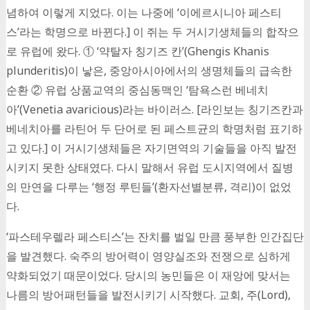
념하여 이렇게 지었다. 이는 나중에 ‘이에르시니아 페스티
스’라는 학명으로 바뀐다.] 이 쥐는 두 거시기생체들의 합작으
로 유럽에 왔다. ① ‘약탈자 칭기즈 칸’(Ghengis Khanis
plunderitis)이 낳은, 중앙아시아에서의 생명체들의 급속한
순환 ② 유럽 상품교역의 중심동맥인 ‘탐욕스런 베네치
아’(Venetia avaricious)라는 바이러스. [라인보는 칭기즈칸과
베네치아를 라틴어 두 단어로 된 페스트균의 학명처럼 표기하
고 있다.] 이 거시기생체들은 자기면역의 기술들을 아직 발전
시키지 못한 상태였다. 다시 말해서 유럽 도시지역에서 질병
의 만연을 다루는 ‘행정 루틴들’(환자선별분류, 격리)이 없었
다.
‘파스테우렐라 페스티스’는 잔치를 벌일 만큼 풍부한 인간집단
을 발견했다. 숙주의 방어력이 영양실조와 전쟁으로 심하게
약화되었기 때문이었다. 당시의 농민들은 이 재앙에 맞서는
나름의 방어패턴들을 발전시키기 시작했다. 교회, 주(Lord),