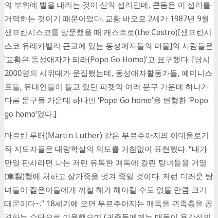
의 부위에 벌을 내리는 것이 신의 섭리인데, 콘돔은 이 섭리를
거역하는 것이기 때문이었다. 교황 바오로 2세가 1987년 9월
샌프란시스코를 방문했을 때 캐스트로(the Castro)[샌프란시
스코 유레카밸리 근교에 있는 동성애자들의 마을]의 사람들은
‘교황은 동성애자가 되라(Popo Go Homo)’고 요구했다. [당시
2000명의 시위대가 운집했는데, 동성애자활동가들, 페미니스
트들, 유대인들이 들고 있던 피켓의 여러 문구 가운데 하나가
다른 문구들 가운데 하나인 ‘Pope Go home’을 변형한 ‘Popo
go homo’였다.]
마르틴 루터(Martin Luther) 같은 부르주아지의 이데올로기
적 지도자들은 대량학살의 의도를 거침없이 표현했다. “내가
만일 판사라면 나는 저런 유독한 매독에 걸린 탕녀들을 거열
(車裂)형에 처하고 살가죽을 벗겨 죽일 것이다. 저런 더러운 탕
녀들이 젊은이들에게 끼칠 해가 헤아릴 수도 없을 만큼 크기
때문이다···.” 18세기에 오면 부르주아지는 매독을 귀족층을 공
격하는 수단으로 이용했으며 (귀족들에게는 매독이 용감성의