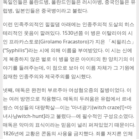
독일인들은 폴란드병, 폴란드인들은 러시아병, 중국인들은 유
럽병, 일본인들은 중국병이라고 불렀다.
이런 민족주의적인 낄낄댐 아래에는 인종주의적 도살의 히스
테리적인 웃음이 깔려있다. 1530년쯤 이 병은 이탈리아의 시
인 프라카스토로(Girolamo Fracastoro)가 지은 「씨필리스」
(“Syphilis”)라는 시에 의해 이름을 부여받았다. 이 시는 신에
게 복종하지 않은 벌로 이 병을 얻은 아이티의 한 양치기의 이
야기를 들려주는데, 이 점으로 보아 이 이름 자체가 그 기원에
잠재한 인종주의와 제국주의를 암시했다.
넷째, 매독은 완전히 부르주아 여성혐오증의 질병이었다. 이
는 여러 방면으로 작용했다. 매독의 두려움은 유럽에서 르네
쌍스 여성들의 대량학살―이는 ‘마녀광기(witch craze)’[=마
녀사냥witch-hunt]라고 불렸다―에 필수적인 구성요소였다.
매독은 악마의 표식이라는 믿음이 널리 퍼져있었기 때문이다.
1826년에 교황은 콘돔의 사용을 금지했다. 죄를 저지른 인체