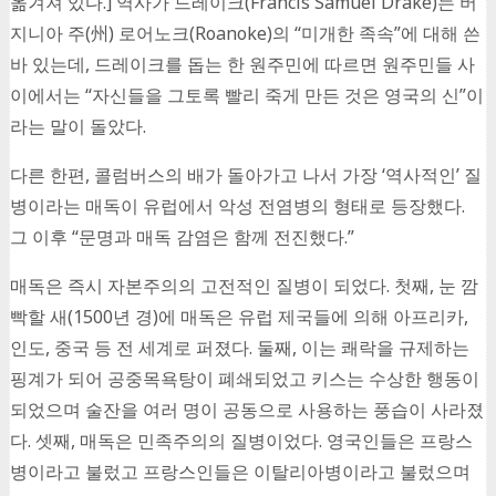
옮겨져 있다.] 역사가 드레이크(Francis Samuel Drake)는 버
지니아 주(州) 로어노크(Roanoke)의 “미개한 족속”에 대해 쓴
바 있는데, 드레이크를 돕는 한 원주민에 따르면 원주민들 사
이에서는 “자신들을 그토록 빨리 죽게 만든 것은 영국의 신”이
라는 말이 돌았다.
다른 한편, 콜럼버스의 배가 돌아가고 나서 가장 ‘역사적인’ 질
병이라는 매독이 유럽에서 악성 전염병의 형태로 등장했다.
그 이후 “문명과 매독 감염은 함께 전진했다.”
매독은 즉시 자본주의의 고전적인 질병이 되었다. 첫째, 눈 깜
빡할 새(1500년 경)에 매독은 유럽 제국들에 의해 아프리카,
인도, 중국 등 전 세계로 퍼졌다. 둘째, 이는 쾌락을 규제하는
핑계가 되어 공중목욕탕이 폐쇄되었고 키스는 수상한 행동이
되었으며 술잔을 여러 명이 공동으로 사용하는 풍습이 사라졌
다. 셋째, 매독은 민족주의의 질병이었다. 영국인들은 프랑스
병이라고 불렀고 프랑스인들은 이탈리아병이라고 불렀으며