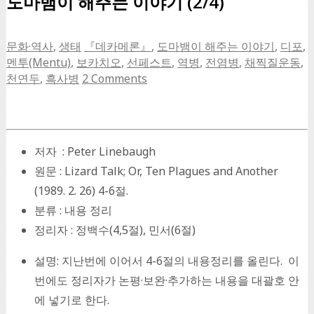
도마뱀이 해주는 이야기 (2/4)
문화·역사
,
생태
『데카메론』
,
도마뱀이 해주는 이야기
,
디포
,
멘투(Mentu)
,
보카치오
,
선페스트
,
역병
,
전염병
,
채찍질운동
,
천연두
,
흑사병
2 Comments
저자 : Peter Linebaugh
원문 : Lizard Talk; Or, Ten Plagues and Another
(1989. 2. 26) 4-6절.
분류 : 내용 정리
정리자 : 정백수(4,5절), 민서(6절)
설명: 지난번에 이어서 4-6절의 내용정리를 올린다. 이
번에도 정리자가 논평·보완·추가하는 내용을 대괄호 안
에 넣기로 한다.