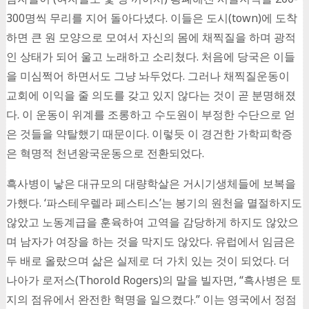
300명씩 무리를 지어 돌아다녔다. 이들은 도시(town)에 도착
하면 큰 원 모양으로 모여서 자신의 몸에 채찍질을 하며 광적
인 상태가 되어 울고 노래하고 소리쳤다. 처음에 당국은 이들
을 미심쩍어 하면서도 그냥 놔두었다. 그러나 채찍질운동이
교회에 이익을 줄 의도를 갖고 있지 않다는 것이 곧 분명해졌
다. 이 운동이 위계를 조롱하고 수도원이 부정한 수단으로 얻
은 것들을 약탈했기 때문이다. 이렇듯 이 경건한 가학피학증
은 혁명적 천년왕국운동으로 전환되었다.
흑사병이 낳은 대규모의 대량학살은 거시기생체들에 보복을
가했다. ‘파스테우렐라 페스티스’는 봉기의 원천을 멸절하지도
않았고 노동계급을 훈육하여 고역을 감당하게 하지도 않았으
며 남자가 여장을 하는 것을 막지도 않았다. 유럽에서 임금은
두 배로 올랐으며 삶은 실제로 더 가치 있는 것이 되었다. 더
나아가 로저스(Thorold Rogers)의 말을 빌자면, “흑사병은 토
지의 점유에서 완전한 혁명을 일으켰다.” 이는 영국에서 정점