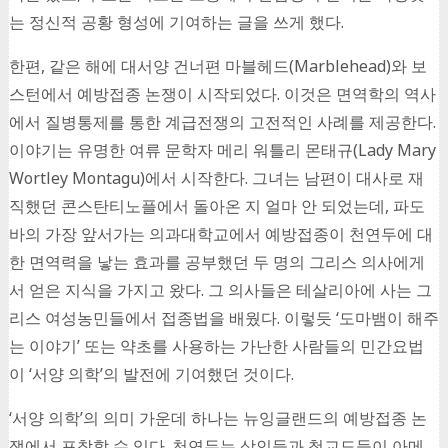
는 정신적 공황 형성에 기여하는 글을 쓰게 했다.
한편, 같은 해에 대서양 건너편 마블헤드(Marblehead)와 보
스턴에서 예방접종 논쟁이 시작되었다. 이것은 면역학의 역사
에서 질병통제를 통한 계급전쟁의 고전적인 사례를 제공한다.
이야기는 유명한 여류 문학자 메리 워틀리 몬태규(Lady Mary
Wortley Montagu)에서 시작한다. 그녀는 남편이 대사로 재
직했던 콘스탄티노플에서 돌아온 지 얼마 안 되었는데, 파도
바의 가장 앞서가는 의과대학교에서 예방접종이 천연두에 대
한 면역력을 낳는 효과를 공부했던 두 명의 그리스 의사에게
서 얻은 지식을 가지고 왔다. 그 의사들은 테살리아에 사는 그
리스 여성농민들에서 접종법을 배웠다. 이렇듯 ‘도마뱀이 해주
는 이야기’ 또는 약초를 사용하는 가난한 사람들의 민간요법
이 ‘서양 의학’의 발전에 기여했던 것이다.
‘서양 의학’의 의미 가운데 하나는 뉴잉글랜드의 예방접종 논
쟁에서 포착할 수 있다. 천연두는 상인들과 청교도들이 아메