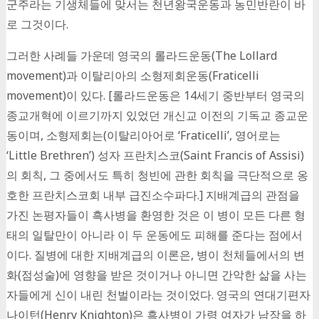
군주라는 기생체들에 맞서는 천년왕국운동과 농민반란이 바
로 그것이다.
그러한 사례들 가운데 영국의 롤라드운동(The Lollard
movement)과 이탈리아의 소형제회운동(Fraticelli
movement)이 있다. [롤라드운동은 14세기 중반부터 영국의
종교개혁에 이르기까지 있었던 개신교 이전의 기독교 종교운
동이며, 소형제회는(이탈리아어로 ‘Fraticelli’, 영어로는
‘Little Brethren’) 성자 프란치스코(Saint Francis of Assisi)
의 회칙, 그 중에서도 특히 청빈에 관한 회칙을 극단적으로 옹
호한 프란치스코회 내부 급진소수파다.] 지배계급의 관점을
가진 논평자들이 흑사병을 환영한 것은 이 병이 모든 다른 형
태의 일탈만이 아니라 이 두 운동에도 피해를 준다는 점에서
이다. 질병에 대한 지배계급의 이론은, 병이 천체들에서의 변
화(점성술)에 영향을 받은 것이거나 아니면 간악한 삶을 사는
자들에게 신이 내린 천벌이라는 것이었다. 영국의 연대기편자
나이턴(Henry Knighton)은 흑사병이 가령 여자가 남장을 하