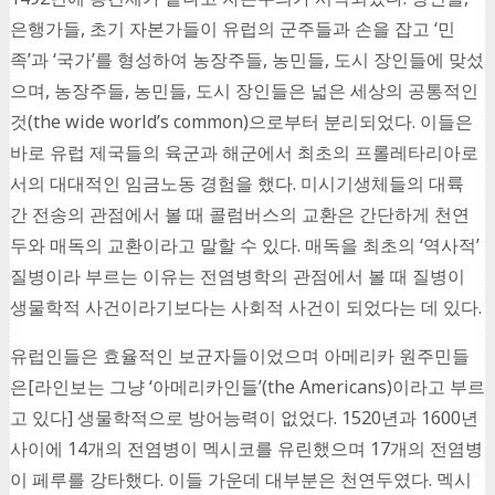
은행가들, 초기 자본가들이 유럽의 군주들과 손을 잡고 ‘민
족’과 ‘국가’를 형성하여 농장주들, 농민들, 도시 장인들에 맞섰
으며, 농장주들, 농민들, 도시 장인들은 넓은 세상의 공통적인
것(the wide world’s common)으로부터 분리되었다. 이들은
바로 유럽 제국들의 육군과 해군에서 최초의 프롤레타리아로
서의 대대적인 임금노동 경험을 했다. 미시기생체들의 대륙
간 전송의 관점에서 볼 때 콜럼버스의 교환은 간단하게 천연
두와 매독의 교환이라고 말할 수 있다. 매독을 최초의 ‘역사적’
질병이라 부르는 이유는 전염병학의 관점에서 볼 때 질병이
생물학적 사건이라기보다는 사회적 사건이 되었다는 데 있다.
유럽인들은 효율적인 보균자들이었으며 아메리카 원주민들
은[라인보는 그냥 ‘아메리카인들’(the Americans)이라고 부르
고 있다] 생물학적으로 방어능력이 없었다. 1520년과 1600년
사이에 14개의 전염병이 멕시코를 유린했으며 17개의 전염병
이 페루를 강타했다. 이들 가운데 대부분은 천연두였다. 멕시