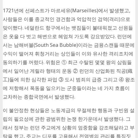
1721년에 선페스트가 마르세유(Marseilles)에서 발생했고,
사람들은 이를 종교적인 경건함과 억압적인 검역(격리)으로
맞이했다. 네덜란드 항구에서는 뱃짐들이 불태워졌고 선원들
은 옷을 다 벗고 해변으로 헤엄쳐 가도록 강요받았다. 런던에
서는 남해버블(South Sea Bubble)이라는 금융스캔들 때문에
수익이 떨어져 휘청거리는 상인들이 이와 유사한 격리조치에
동의하기를 꺼렸다. 위험은 ① 최근 수탈된 몇몇 왕의 삼림들
에서 일어난 게릴라 형태의 운동 ② 런던의 산업화된 직공(織
工)들에 의한 심각한 파업 ③ 도시 범죄의 급증 그리고 ④ 왕조
에 저항해서 폭동을 일으키는 군중들이라는 네 가지 흐름이
교차하는 종합국면에서 발생했다.
이 불안정한 현상들은 노동계급의 무절제한 행동과 구빈원 설
립의 필요성에 관한 광범위한 논쟁 한가운데서 발생했다. 그
래서 정부는 런던 주교에게 상황의 엄중함을 강조해달라고 부
탁을 했고, 주교는 디포를 고용해서 전염병의 관리를 특징짓