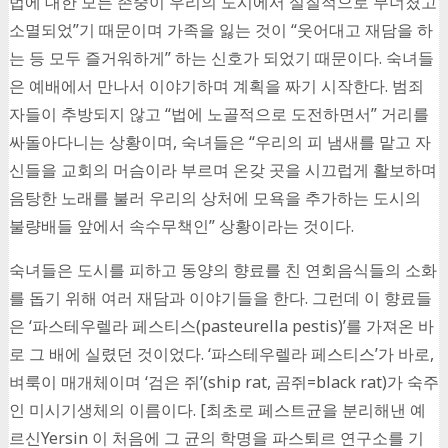
법에 대한 모든 존중이 우리의 도시에서 실질적으로 무너졌고
소멸되었”기 때문이며 가족을 잃는 것이 “웃어대고 재담을 하
는 등 모두 즐거워하게” 하는 신호가 되었기 때문이다. 숙녀들
은 예배에서 만나서 이야기하며 계획을 짜기 시작한다. 범죄
자들이 추방되지 않고 “법에 노골적으로 도전하면서” 거리를
싸돌아다니는 상황이며, 숙녀들은 “우리의 피 냄새를 맡고 자
신들을 교회의 머슴이라 부르며 온갖 곳을 시끄럽게 활보하며
음탕한 노래를 불러 우리의 상처에 모욕을 추가하는 도시의
불량배들 앞에서 속수무책인” 상황이라는 것이다.
숙녀들은 도시를 피하고 동양의 향료를 친 연회음식들의 소화
를 돕기 위해 여러 재담과 이야기들을 한다. 그런데 이 향료들
은 ‘파스테우렐라 페스티스(pasteurella pestis)’를 가져온 바
로 그 배에 실렸던 것이었다. ‘파스테우렐라 페스티스’가 바로,
벼룩이 매개체이며 ‘검은 쥐’(ship rat, 곰쥐=black rat)가 숙주
인 미시기생체의 이름이다. [최초로 페스트균을 분리해낸 예
르신Yersin 이 처음에 그 균의 학명을 파스퇴르 연구소를 기