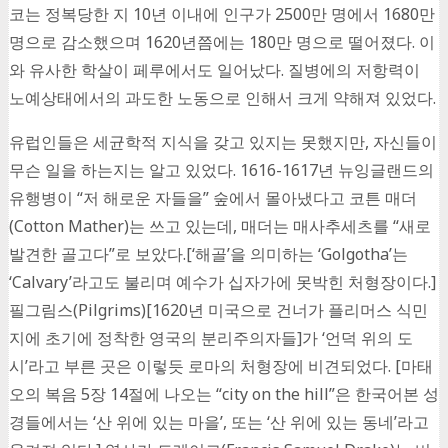
코는 정복당한 지 10년 이내에 인구가 2500만 명에서 1680만
명으로 감소했으며 1620년쯤에는 180만 명으로 떨어졌다. 이
와 유사한 학살이 페루에서도 일어났다. 질병에의 저항력이
노예상태에서의 과도한 노동으로 인해서 크게 약해져 있었다.
유럽인들은 세균학적 지식을 갖고 있지는 못했지만, 자신들이
무슨 일을 하는지는 알고 있었다. 1616-1617년 뉴잉글랜드의
유행병이 “저 해로운 자들을” 숲에서 몰아냈다고 코튼 매더
(Cotton Mather)는 쓰고 있는데, 매더는 매사추세츠를 “새로
발견한 골고다”로 보았다.[‘해골’을 의미하는 ‘Golgotha’는
‘Calvary’라고도 불리며 예수가 십자가에 못박힌 처형장이다.]
필그림스(Pilgrims)[1620년 미국으로 건너가 플리머스 식민
지에 초기에 정착한 영국의 분리주의자들]가 ‘언덕 위의 도
시’라고 부른 곳은 이렇듯 로마의 처형장에 비견되었다. [마태
오의 복음 5장 14절에 나오는 “city on the hill”은 한국어본 성
경들에서는 ‘산 위에 있는 마을’, 또는 ‘산 위에 있는 동네’라고