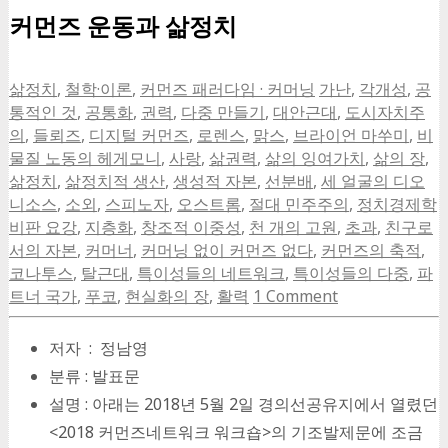
커먼즈 운동과 삶정치
삶정치
,
철학·이론
,
커먼즈 패러다임 · 커머닝
가난
,
각개성
,
공
통적인 것
,
공통화
,
권력
,
다중 만들기
,
대안근대
,
도시자치주
의
,
들뢰즈
,
디지털 커먼즈
,
로렌스
,
맑스
,
브라이언 마쑤미
,
비
물질 노동의 헤게모니
,
사랑
,
삶권력
,
삶의 잉여가치
,
삶의 장
,
삶정치
,
삶정치적 생산
,
생성적 자본
,
선분배
,
세 얼굴의 디오
니소스
,
소외
,
스피노자
,
오스트롬
,
절대 민주주의
,
정치경제학
비판 요강
,
지층화
,
창조적 이중성
,
천 개의 고원
,
초과
,
친구로
서의 자본
,
커머너
,
커머닝 없이 커먼즈 없다
,
커먼즈의 축적
,
코나투스
,
탈근대
,
특이성들의 네트워크
,
특이성들의 다중
,
파
트너 국가
,
푸코
,
현실화의 장
,
활력
1 Comment
저자 : 정남영
분류 : 발표문
설명 : 아래는 2018년 5월 2일 경의선공유지에서 열렸던
<2018 커먼즈네트워크 워크숍>의 기조발제문에 조금