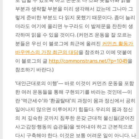
부분과 생략할 부분을 미리 생각해서 갔는데 그나마 그
렇게 준비한 부분도 다 읽지 못했기 때문이다. 좀더 늘리
더라도 여기에 올리면 누구라도 이 발제문을 찬찬히 생
각하며 읽을 수 있을 것이다. (커먼즈 운동을 잘 모르는
분들은 우선 이 블로그에 최근에 올려진
커먼즈 활동가
바우엔스의 가장 최근의 대담
을 참조하고 이에 덧붙여
이 블로그의 글
http://commonstrans.net/?p=1049
을
참조하기 바란다.)
‘대안근대로의 이행’— 바로 이것이 커먼즈 운동을 포함
한 여러 운동들을 통해 구현되기를 바라는 것인데—이
란 ‘역근세수’와 ‘환골탈태’의 과정이 몸과 정신에서 공히
일어나지 않으면 이루어지기 힘들다. 우리의 몸과 정신
의 저 깊숙한 곳까지 침투한 온갖 근대적 물신들(굳어진
사고·감정·행동의 습관들)을 씻어내야 하고 근본적으로
다시 구축해야 한다. 이것은 보통 어려운 일이 아니다. 나