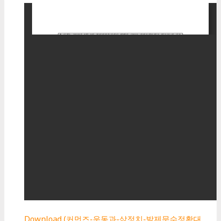
Download (커먼즈-운동과-삶정치-발제문수정확대