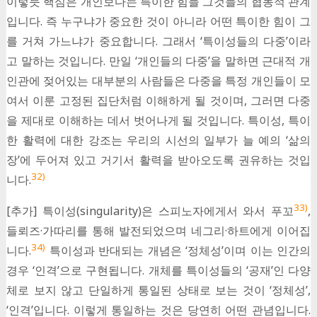
이렇듯 핵심은 개인보다는 특이한 힘들 그것들의 협동적 관계
입니다. 즉 누구냐가 중요한 것이 아니라 어떤 특이한 힘이 그
를 거쳐 가느냐가 중요합니다. 그래서 ‘특이성들의 다중’이라
고 말하는 것입니다. 만일 ‘개인들의 다중’을 말하면 근대적 개
인관에 젖어있는 대부분의 사람들은 다중을 특정 개인들이 모
여서 이룬 고정된 집단처럼 이해하게 될 것이며, 그러면 다중
을 제대로 이해하는 데서 벗어나게 될 것입니다. 특이성, 특이
한 활력에 대한 강조는 우리의 시선의 일부가 늘 예의 ‘삶의
장’에 두어져 있고 거기서 활력을 받아오도록 권유하는 것입
32)
니다.
33)
[추가] 특이성(singularity)은 스피노자에게서 와서 푸꼬
,
들뢰즈·가따리를 통해 발전되었으며 네그리·하트에게 이어집
34)
니다.
특이성과 반대되는 개념은 ‘정체성’이며 이는 인간의
경우 ‘인격’으로 구현됩니다. 개체를 특이성들의 ‘공재’인 다양
체로 보지 않고 단일하게 통일된 상태로 보는 것이 ‘정체성’,
‘인격’입니다. 이렇게 통일하는 것은 당연히 어떤 관념입니다.