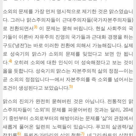
소외의 문제를 가장 먼저 명시적으로 제기한 것은 맑스였습니
다. 그러나 맑스주의자들이 근대주의자들(국가자본주의자들)
3)
로 전환되면서
이 문제는 묻혀 버립니다. 현실 사회주의 국
가들이 이른바 자유주의 진영의 국가들과 근대화 경쟁을 하는
구도(‘냉전’)는 바로 이러한 전환에 의해서 가능해집니다. 실제
로 성숙기의 맑스가 소외의 문제를 잊었다고 보면 안 됩니
4)
다.
오히려 소외에 대한 인식이 더 성숙해졌다고 보는 것이
옳을 듯합니다. 성숙기의 맑스는 자본주의적 삶의 정점—이는
곧 소외의 정점입니다—에서 자본주의를 즉 소외를 넘어서는
5)
조건이 생성된다고 보았습니다.
맑스의 진의가 완전히 묻혀버린 것은 아닙니다. 전통적인 맑
스주의자들이 ‘소외’의 문제를 파묻어버린 것과는 달리, 20세
기 중반부터 소외로부터의 해방이라는 문제를 ‘삶’의 관점에서
새롭게 풀어온 일련의 노력들이 있습니다. 푸꼬의 삶권력/삶
6)
7)
정치론
, 들뢰즈·가따리의 삶의 철학
, 네그리·하트의 삶정치