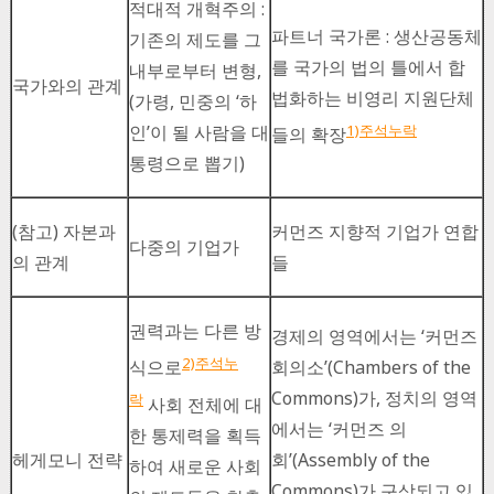
적대적 개혁주의 :
파트너 국가론 : 생산공동체
기존의 제도를 그
를 국가의 법의 틀에서 합
내부로부터 변형,
국가와의 관계
법화하는 비영리 지원단체
(가령, 민중의 ‘하
1)주석누락
인’이 될 사람을 대
들의 확장
통령으로 뽑기)
(참고) 자본과
커먼즈 지향적 기업가 연합
다중의 기업가
의 관계
들
권력과는 다른 방
경제의 영역에서는 ‘커먼즈
2)주석누
회의소’(Chambers of the
식으로
Commons)가, 정치의 영역
락
사회 전체에 대
에서는 ‘커먼즈 의
한 통제력을 획득
헤게모니 전략
회’(Assembly of the
하여 새로운 사회
Commons)가 구상되고 있