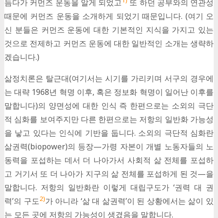
1)
듬다가 커먼즈 운동을 알게 되었고
또 하던 공부와의 연관성
때문에 커먼즈 운동을 소개하게 되었기 때문입니다. (여기 오
신 분들은 커먼즈 운동에 대한 기본적인 지식을 가지고 있는
것으로 전제하고 커먼즈 운동에 대한 일반적인 소개는 생략하
겠습니다.)
삶정치론은 탈근대(여기서는 시기를 가리키며 서구의 경우에
는 대략 1968년 혁명 이후, 혹은 정보화 혁명이 일어난 이후를
말합니다)의 양면성에 대한 인식 즉 한편으로는 소외의 극단
적 심화를 보여주지만 다른 한편으로는 저항의 일반화 가능성
을 낳고 있다는 인식에 기반을 둡니다. 소외의 극단적 심화란
삶권력(biopower)의 등장—가령 자본이 개별 노동자들의 노
동력을 포섭하는 데서 더 나아가서 사회적 삶 전체를 포섭하
고 거기서 또 더 나아가 지구의 삶 전체를 포섭하게 된 것—을
말합니다. 저항의 일반화란 이렇게 대립구도가 ‘권력 대 권
2)
력’의 구도
가 아니라 ‘삶 대 삶권력’이 된 상황에서는 삶이 있
는 모든 곳에 저항의 가능성이 생겼음을 말합니다.