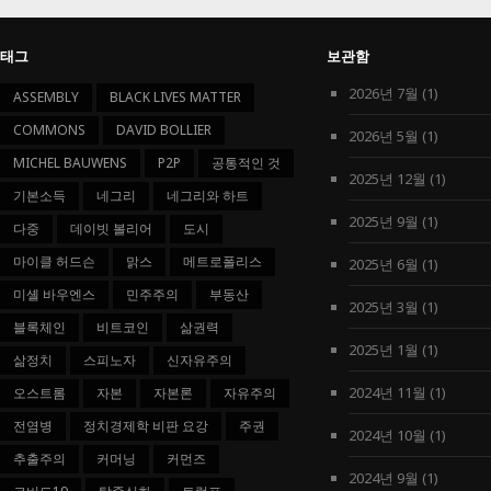
태그
보관함
2026년 7월
(1)
ASSEMBLY
BLACK LIVES MATTER
COMMONS
DAVID BOLLIER
2026년 5월
(1)
MICHEL BAUWENS
P2P
공통적인 것
2025년 12월
(1)
기본소득
네그리
네그리와 하트
2025년 9월
(1)
다중
데이빗 볼리어
도시
마이클 허드슨
맑스
메트로폴리스
2025년 6월
(1)
미셸 바우엔스
민주주의
부동산
2025년 3월
(1)
블록체인
비트코인
삶권력
2025년 1월
(1)
삶정치
스피노자
신자유주의
2024년 11월
(1)
오스트롬
자본
자본론
자유주의
전염병
정치경제학 비판 요강
주권
2024년 10월
(1)
추출주의
커머닝
커먼즈
2024년 9월
(1)