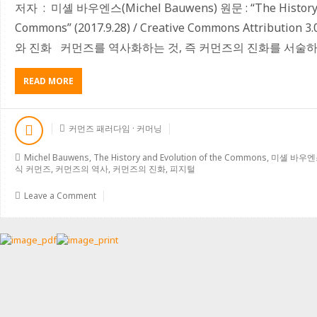
저자 : 미셸 바우엔스(Michel Bauwens) 원문 : “The History an
Commons” (2017.9.28) / Creative Commons Attribut
와 진화 커먼즈를 역사화하는 것, 즉 커먼즈의 진화를 서술하는
READ MORE
A
B
O
U
커먼즈 패러다임 · 커머닝
T
커
Michel Bauwens
,
The History and Evolution of the Commons
,
미셸 바우엔
먼
식 커먼즈
,
커먼즈의 역사
,
커먼즈의 진화
,
피지털
즈
의
Leave a Comment
역
사
와
진
화