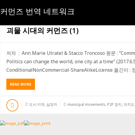
커먼즈 번역 네트워크
[태그:]
MUNICIPAL MOVEMENTS
괴물 시대의 커먼즈 (1)
저자 : Ann Marie Utratel & Stacco Troncoso 원문 : “Commo
Politics can change the world, one city at a time” (2017.6
ConditionalNonCommercial-ShareAlikeLicense 옮긴
ABOUT
READ MORE
괴
물
시
도시·지역
,
삶정치
municipal movements
,
P2P 정치
,
자치도
대
의
커
먼
즈