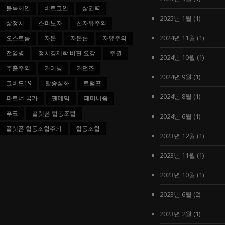
블록체인
비트코인
삶권력
2025년 1월
(1)
삶정치
스피노자
신자유주의
2024년 11월
(1)
오스트롬
자본
자본론
자유주의
전염병
정치경제학 비판 요강
주권
2024년 10월
(1)
추출주의
커머닝
커먼즈
2024년 9월
(1)
코비드19
탈중심화
트럼프
2024년 8월
(1)
파트너 국가
팬데믹
페미니즘
푸코
플랫폼 협동조합
2024년 6월
(1)
플랫폼 협동조합주의
협동조합
2023년 12월
(1)
2023년 11월
(1)
2023년 10월
(1)
2023년 6월
(2)
2023년 2월
(1)