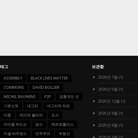
태그
보관함
2026년 7월
(1)
ASSEMBLY
BLACK LIVES MATTER
COMMONS
DAVID BOLLIER
2026년 5월
(1)
MICHEL BAUWENS
P2P
공통적인 것
2025년 12월
(1)
기본소득
네그리
네그리와 하트
2025년 9월
(1)
다중
데이빗 볼리어
도시
마이클 허드슨
맑스
메트로폴리스
2025년 6월
(1)
미셸 바우엔스
민주주의
부동산
2025년 3월
(1)