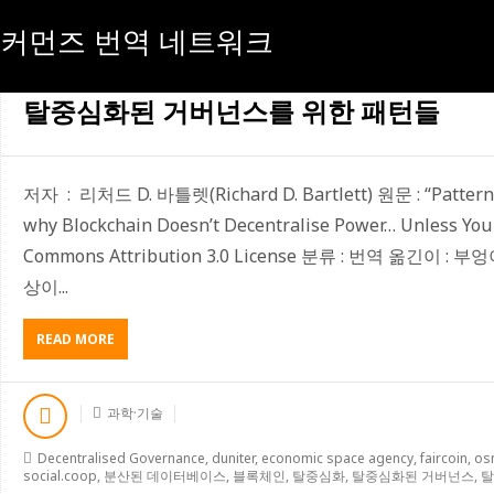
커먼즈 번역 네트워크
[태그:]
DUNITER
탈중심화된 거버넌스를 위한 패턴들
저자 : 리처드 D. 바틀렛(Richard D. Bartlett) 원문 : “Patterns
why Blockchain Doesn’t Decentralise Power… Unless You D
Commons Attribution 3.0 License 분류 : 번역 옮긴이
상이...
ABOUT
READ MORE
탈
중
심
과학·기술
화
된
Decentralised Governance
,
duniter
,
economic space agency
,
faircoin
,
os
거
social.coop
,
분산된 데이터베이스
,
블록체인
,
탈중심화
,
탈중심화된 거버넌스
,
탈
버