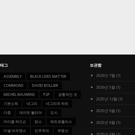
태그
보관함
2026년 7월
(1)
ASSEMBLY
BLACK LIVES MATTER
COMMONS
DAVID BOLLIER
2026년 5월
(1)
MICHEL BAUWENS
P2P
공통적인 것
2025년 12월
(1)
기본소득
네그리
네그리와 하트
2025년 9월
(1)
다중
데이빗 볼리어
도시
마이클 허드슨
맑스
메트로폴리스
2025년 6월
(1)
미셸 바우엔스
민주주의
부동산
2025년 3월
(1)