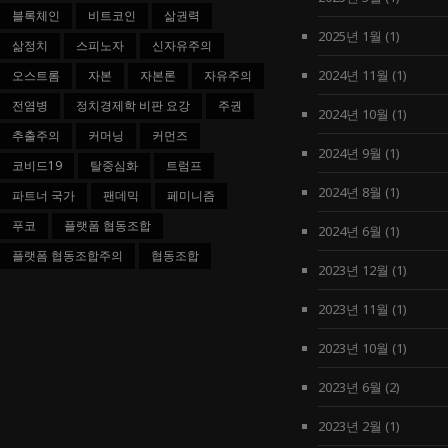
블록체인
비트코인
삶권력
2025년 1월
(1)
삶정치
스피노자
신자유주의
2024년 11월
(1)
오스트롬
자본
자본론
자유주의
전염병
정치경제학 비판 요강
주권
2024년 10월
(1)
추출주의
커머닝
커먼즈
2024년 9월
(1)
코비드19
탈중심화
트럼프
2024년 8월
(1)
파트너 국가
팬데믹
페미니즘
푸코
플랫폼 협동조합
2024년 6월
(1)
플랫폼 협동조합주의
협동조합
2023년 12월
(1)
2023년 11월
(1)
2023년 10월
(1)
2023년 6월
(2)
2023년 2월
(1)