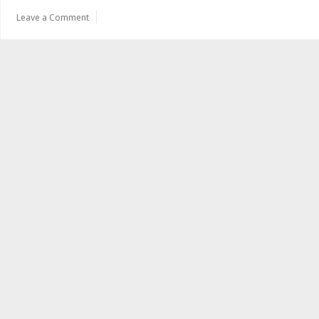
화
Leave a Comment
된
거
버
넌
스
를
위
한
패
턴
들