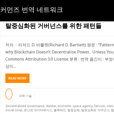
커먼즈 번역 네트워크
[태그:]
탈중심화된 거버넌스
탈중심화된 거버넌스를 위한 패턴들
저자 : 리처드 D. 바틀렛(Richard D. Bartlett) 원문 : “Patterns
why Blockchain Doesn’t Decentralise Power… Unless You D
Commons Attribution 3.0 License 분류 : 번역 옮긴이
상이...
READ MORE
A
B
O
U
과학·기술
T
탈
Decentralised Governance
,
duniter
,
economic space agency
,
faircoin
,
osm
중
social.coop
,
분산된 데이터베이스
,
블록체인
,
탈중심화
,
탈중심화된 거버넌스
,
탈
심