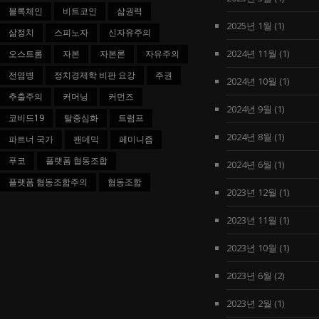
블록체인
비트코인
삶권력
2025년 1월
(1)
삶정치
스피노자
신자유주의
2024년 11월
(1)
오스트롬
자본
자본론
자유주의
전염병
정치경제학 비판 요강
주권
2024년 10월
(1)
추출주의
커머닝
커먼즈
2024년 9월
(1)
코비드19
탈중심화
트럼프
2024년 8월
(1)
파트너 국가
팬데믹
페미니즘
푸코
플랫폼 협동조합
2024년 6월
(1)
플랫폼 협동조합주의
협동조합
2023년 12월
(1)
2023년 11월
(1)
2023년 10월
(1)
2023년 6월
(2)
2023년 2월
(1)