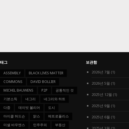
태그
보관함
2026년 7월
(1)
ASSEMBLY
BLACK LIVES MATTER
COMMONS
DAVID BOLLIER
2026년 5월
(1)
MICHEL BAUWENS
P2P
공통적인 것
2025년 12월
(1)
기본소득
네그리
네그리와 하트
2025년 9월
(1)
다중
데이빗 볼리어
도시
마이클 허드슨
맑스
메트로폴리스
2025년 6월
(1)
미셸 바우엔스
민주주의
부동산
2025년 3월
(1)