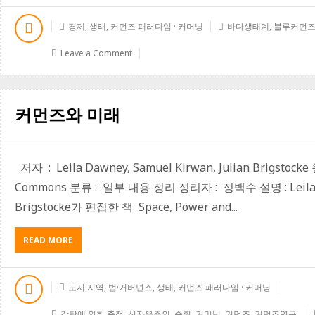
O
스
U
코
경제
,
생태
,
커먼즈 패러다임 · 커머닝
바다생태계
,
블루커먼
T
아
바
트
Leave a Comment
다
인
약
스
탈
티
을
튜
커먼즈와 미래
막
트
을
의
‘
최
블
빛
저자 : Leila Dawney, Samuel Kirwan, Julian Brigstocke 원
루
나
커
Commons 분류 : 일부 내용 정리 정리자 : 정백수 설명 : Leila Daw
먼
Brigstocke가 편집한 책 Space, Power and...
즈
’
어
READ MORE
A
젠
B
다
O
U
도시·지역
,
법·거버넌스
,
생태
,
커먼즈 패러다임 · 커머닝
T
커
강탈에 의한 축적
,
신자유주의
,
종획
,
커머닝
,
커먼즈
,
커먼즈연구