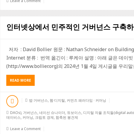
Leave a Comment
에
기
반
을
인터넷상에서 민주적인 거버넌스 구축
둔
개
발
에
저자 : David Bollier 원문 : Nathan Schneider on Building
관
한
Internet 분류 : 번역 옮긴이 : 루케아 설명 : 아래 글은 
프
(http://www.bollier.org)의 2024년 1월 4일 게시글을 
랑
스
의
READ MORE
A
대
B
담
O
한
U
실
법·거버넌스
,
웹·디지털
,
커먼즈 패러다임 · 커머닝
T
험
인
DAOs)
,
거버넌스
,
네이선 슈나이더
,
듀보이스
,
디지털 자율 조직들(digital auton
터
데이비스
,
커머닝
,
크립토 경제
,
함축된 봉건제
넷
상
Leave a Comment
에