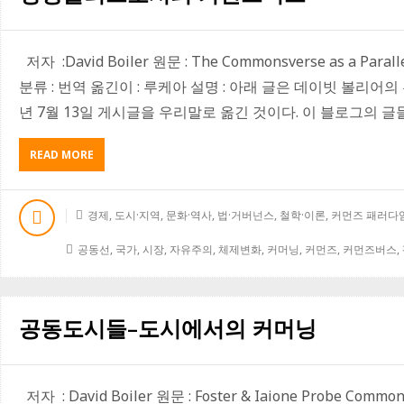
즈
로
저자 :David Boiler 원문 : The Commonsverse as a Parallel
분류 : 번역 옮긴이 : 루케아 설명 : 아래 글은 데이빗 볼리어의 홈페이지
년 7월 13일 게시글을 우리말로 옮긴 것이다. 이 블로그의 글들
READ MORE
A
B
O
U
경제
,
도시·지역
,
문화·역사
,
법·거버넌스
,
철학·이론
,
커먼즈 패러다임
T
평
공동선
,
국가
,
시장
,
자유주의
,
체제변화
,
커머닝
,
커먼즈
,
커먼즈버스
,
행
폴
리
스
공동도시들–도시에서의 커머닝
로
서
의
커
저자 : David Boiler 원문 : Foster & Iaione Probe Comm
먼