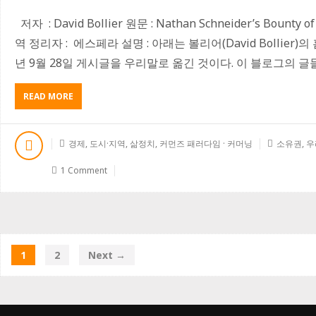
저자 : David Bollier 원문 : Nathan Schneider’s Bounty of
역 정리자 : 에스페라 설명 : 아래는 볼리어(David Bollier)의 홈페이
년 9월 28일 게시글을 우리말로 옮긴 것이다. 이 블로그의 글들
READ MORE
A
B
O
U
경제
,
도시·지역
,
삶정치
,
커먼즈 패러다임 · 커머닝
소유권
,
우
T
네
1 Comment
이
선
슈
나
이
더
1
2
Next →
와
협
동
조
합