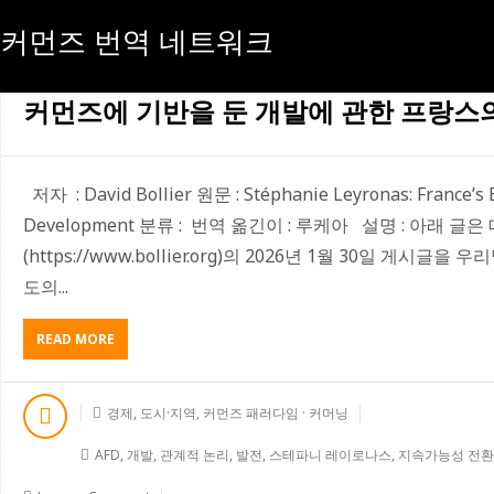
커먼즈 번역 네트워크
[태그:]
커머닝
커먼즈에 기반을 둔 개발에 관한 프랑스
저자 : David Bollier 원문 : Stéphanie Leyronas: France’s
Development 분류 : 번역 옮긴이 : 루케아 설명 : 아래 
(https://www.bollier.org)의 2026년 1월 30일 게
도의...
READ MORE
A
B
O
U
경제
,
도시·지역
,
커먼즈 패러다임 · 커머닝
T
커
AFD
,
개발
,
관계적 논리
,
발전
,
스테파니 레이로나스
,
지속가능성 전환
먼
즈