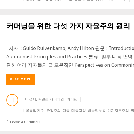
먼
즈
와
미
커머닝을 위한 다섯 가지 자율주의 원리
래
저자 : Guido Ruivenkamp, Andy Hilton 원문 : Introduction
Autonomist Principles and Practices 분류 : 일부 내
관한 여러 저자들의 글 모음집인 Perspectives on Commoning
READ MORE
A
B
O
U
경제
,
커먼즈 패러다임 · 커머닝
T
커
공통적인 것
,
관점주의
,
다중
,
대중지성
,
비물질노동
,
인지자본주의
,
머
닝
Leave a Comment
을
위