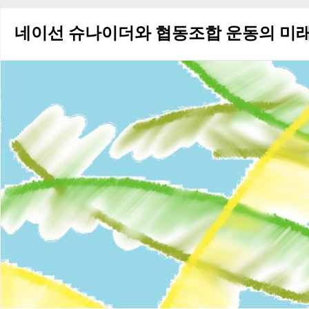
한
다
네이선 슈나이더와 협동조합 운동의 미
섯
가
지
자
율
주
의
원
리