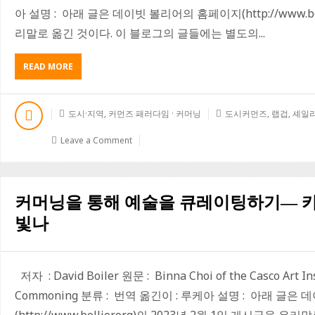
즈
아 설명 : 아래 글은 데이빗 볼리어의 홈페이지(http://www.bol
버
리말로 옮긴 것이다. 이 블로그의 글들에는 별도의...
스
READ MORE
A
B
O
U
도시·지역
,
커먼즈 패러다임 · 커머닝
도시커먼즈
,
랩겁
,
셰일
T
공
Leave a Comment
동
도
시
들
커머닝을 통해 예술을 큐레이팅하기― 
–
도
빛나
시
에
서
의
저자 : David Boiler 원문 : Binna Choi of the Casco Art Ins
커
Commoning 분류 : 번역 옮긴이 : 루케아 설명 : 아래 글
머
닝