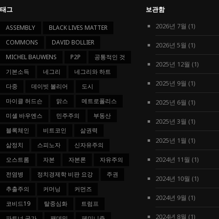
운
태그
보관함
동
의
2026년 7월
(1)
ASSEMBLY
BLACK LIVES MATTER
미
COMMONS
DAVID BOLLIER
래
2026년 5월
(1)
MICHEL BAUWENS
P2P
공통적인 것
2025년 12월
(1)
기본소득
네그리
네그리와 하트
2025년 9월
(1)
다중
데이빗 볼리어
도시
마이클 허드슨
맑스
메트로폴리스
2025년 6월
(1)
미셸 바우엔스
민주주의
부동산
2025년 3월
(1)
블록체인
비트코인
삶권력
2025년 1월
(1)
삶정치
스피노자
신자유주의
2024년 11월
(1)
오스트롬
자본
자본론
자유주의
전염병
정치경제학 비판 요강
주권
2024년 10월
(1)
추출주의
커머닝
커먼즈
2024년 9월
(1)
코비드19
탈중심화
트럼프
2024년 8월
(1)
파트너 국가
팬데믹
페미니즘