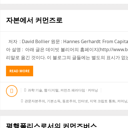
서
민
주
자본에서 커먼즈로
적
인
거
버
저자 : David Bollier 원문 : Hannes Gerhardt: From Ca
넌
스
아 설명 : 아래 글은 데이빗 볼리어의 홈페이지(http://www.bol
구
리말로 옮긴 것이다. 이 블로그의 글들에는 별도의 표시가 없는 
축
하
기
READ MORE
A
B
O
U
과학·기술
,
웹·디지털
,
커먼즈 패러다임 · 커머닝
T
자
관문자본주의
,
기본소득
,
동료주의
,
인터넷
,
지역 크립토 통화
,
커머닝
본
에
서
커
평행폴리스로서의 커먼즈버스
먼