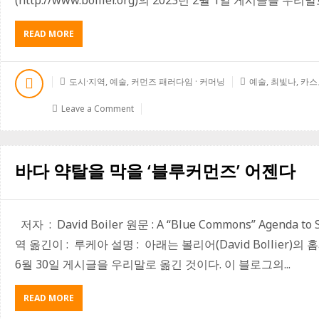
(http://www.bollier.org)의 2023년 2월 1일 게시글을 우리
READ MORE
A
B
O
U
도시·지역
,
예술
,
커먼즈 패러다임 · 커머닝
예술
,
최빛나
,
카스
T
커
Leave a Comment
머
닝
을
통
바다 약탈을 막을 ‘블루커먼즈’ 어젠다
해
예
술
을
저자 : David Boiler 원문 : A “Blue Commons” Agenda to S
큐
레
역 옮긴이 : 루케아 설명 : 아래는 볼리어(David Bollier)의 홈페이지
이
6월 30일 게시글을 우리말로 옮긴 것이다. 이 블로그의...
팅
하
기
READ MORE
A
―
B
카