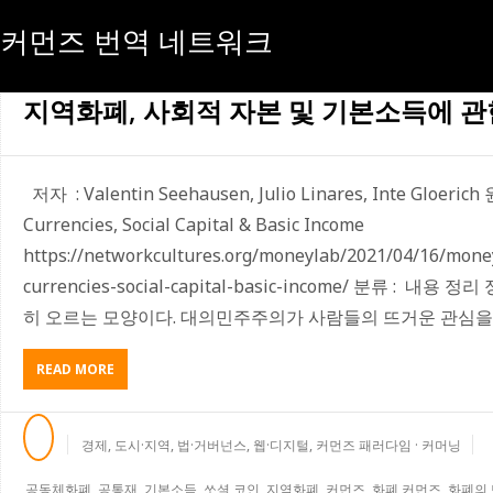
커먼즈 번역 네트워크
[태그:]
지역화폐
지역화폐, 사회적 자본 및 기본소득에 관
저자 : Valentin Seehausen, Julio Linares, Inte Gloeric
Currencies, Social Capital & Basic Income
https://networkcultures.org/moneylab/2021/04/16/mone
currencies-social-capital-basic-income/ 분류 : 
히 오르는 모양이다. 대의민주주의가 사람들의 뜨거운 관심을..
READ MORE
A
B
O
U
경제
,
도시·지역
,
법·거버넌스
,
웹·디지털
,
커먼즈 패러다임 · 커머닝
T
지
공동체화폐
,
공통재
,
기본소득
,
쏘셜 코인
,
지역화폐
,
커먼즈
,
화폐 커먼즈
,
화폐의