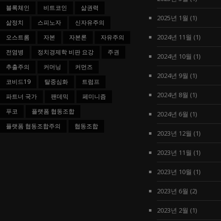
블록체인
비트코인
삶권력
2025년 1월
(1)
삶정치
스피노자
신자유주의
2024년 11월
(1)
오스트롬
자본
자본론
자유주의
전염병
정치경제학 비판 요강
주권
2024년 10월
(1)
추출주의
커머닝
커먼즈
2024년 9월
(1)
코비드19
탈중심화
트럼프
2024년 8월
(1)
파트너 국가
팬데믹
페미니즘
푸코
플랫폼 협동조합
2024년 6월
(1)
플랫폼 협동조합주의
협동조합
2023년 12월
(1)
2023년 11월
(1)
2023년 10월
(1)
2023년 6월
(2)
2023년 2월
(1)