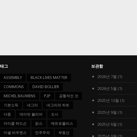
태그
보관함
2026년 7월
(1)
ASSEMBLY
BLACK LIVES MATTER
COMMONS
DAVID BOLLIER
2026년 5월
(1)
MICHEL BAUWENS
P2P
공통적인 것
2025년 12월
(1)
기본소득
네그리
네그리와 하트
2025년 9월
(1)
다중
데이빗 볼리어
도시
마이클 허드슨
맑스
메트로폴리스
2025년 6월
(1)
미셸 바우엔스
민주주의
부동산
2025년 3월
(1)