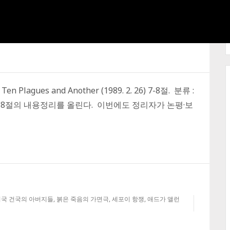
Ten Plagues and Another (1989. 2. 26) 7-8절. 분류 :
7-8절의 내용정리를 올린다. 이번에도 정리자가 논평·보
미국 건국의 아버지들
,
붉은 죽음의 가면극
,
세포이 항쟁
,
애드가 앨런