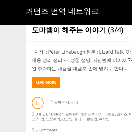
커먼즈 번역 네트워크
[태그:]
붉은 죽음의 가면극
도마뱀이 해주는 이야기 (3/4)
저자 : Peter Linebaugh 원문 : Lizard Talk; Or, 
내용 정리 정리자 : 성철 설명: 지난번에 이어서 
완·추가하는 내용을 대괄호 안에 넣기로 한다....
ABOUT
READ MORE
도
마
뱀
문화·역사
,
생태
이
해
B & E
,
Linebaugh
,
도마뱀이 해주는 이야기
,
라인보
,
맬서스
,
주
포
,
역병
,
인종주의
,
전염병
,
콜레라
,
황열병
,
흑사병
는
이
2 Comments