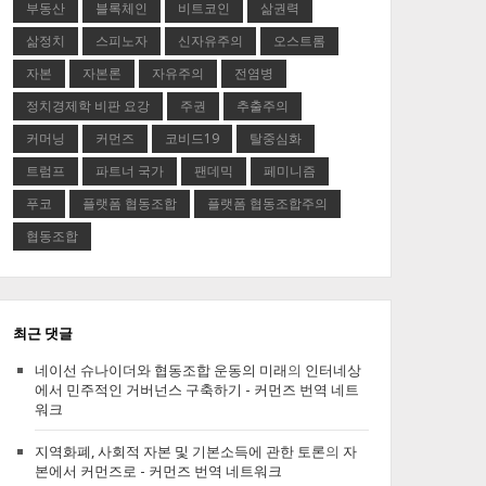
부동산
블록체인
비트코인
삶권력
삶정치
스피노자
신자유주의
오스트롬
자본
자본론
자유주의
전염병
정치경제학 비판 요강
주권
추출주의
커머닝
커먼즈
코비드19
탈중심화
트럼프
파트너 국가
팬데믹
페미니즘
푸코
플랫폼 협동조합
플랫폼 협동조합주의
협동조합
최근 댓글
네이선 슈나이더와 협동조합 운동의 미래
의
인터네상
에서 민주적인 거버넌스 구축하기 - 커먼즈 번역 네트
워크
지역화폐, 사회적 자본 및 기본소득에 관한 토론
의
자
본에서 커먼즈로 - 커먼즈 번역 네트워크