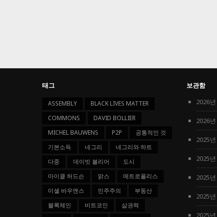
태그
보관함
2026년
ASSEMBLY
BLACK LIVES MATTER
COMMONS
DAVID BOLLIER
2026년
MICHEL BAUWENS
P2P
공통적인 것
2025년
기본소득
네그리
네그리와 하트
2025년
다중
데이빗 볼리어
도시
마이클 허드슨
맑스
메트로폴리스
2025년
미셸 바우엔스
민주주의
부동산
2025년
블록체인
비트코인
삶권력
2025년