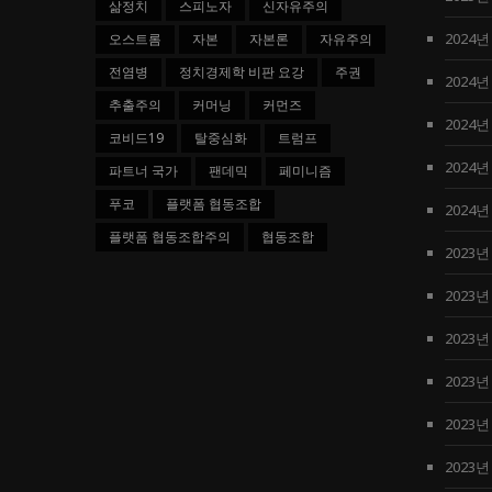
삶정치
스피노자
신자유주의
2024년
오스트롬
자본
자본론
자유주의
전염병
정치경제학 비판 요강
주권
2024년
추출주의
커머닝
커먼즈
2024년
코비드19
탈중심화
트럼프
2024년
파트너 국가
팬데믹
페미니즘
푸코
플랫폼 협동조합
2024년
플랫폼 협동조합주의
협동조합
2023년
2023년
2023년
2023년
2023년
2023년