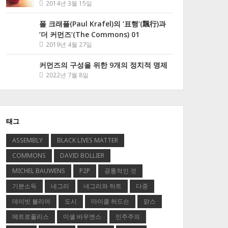
2014년 3월 15일
폴 크래플(Paul Krafel)의 ‘표행’(飄行)과
‘더 커먼즈’(The Commons) 01
2019년 4월 27일
커먼즈의 구성을 위한 9개의 정치적 명제
2022년 7월 8일
태그
ASSEMBLY
BLACK LIVES MATTER
COMMONS
DAVID BOLLIER
MICHEL BAUWENS
P2P
공통적인 것
기본소득
네그리
네그리와 하트
다중
데이빗 볼리어
도시
마이클 허드슨
맑스
메트로폴리스
미셸 바우엔스
민주주의