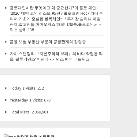
홀로체인이란 무엇이고 왜 중요한가?
의
홀로 체인 |
'2026' 대박 코인 리스트 #5편 / 홀로코인 Hot / 피어 투
피어 기초에 충실한 블록체인~! / 투자왕 솔라나,아발
란체,알고랜드,아이오텍스,하모니,헬륨,홀로코인,신시
틱스 상위 138
금융·보험·부동산 부문의 공생관계
의
김영종
가이 스탠딩의 『자본주의의 부패』
의
바다 약탈을 막
을 ‘블루커먼즈’ 어젠다 - 커먼즈 번역 네트워크
Today's Visits:
252
Yesterday's Visits:
678
Total Visits:
2,069,981
커먼즈 번역 네트워크