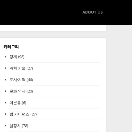
ABOUT US
Search
Search
for:
카테고리
경제
(98)
과학·기술
(27)
도시·지역
(46)
문화·역사
(20)
미분류
(6)
법·거버넌스
(27)
삶정치
(78)