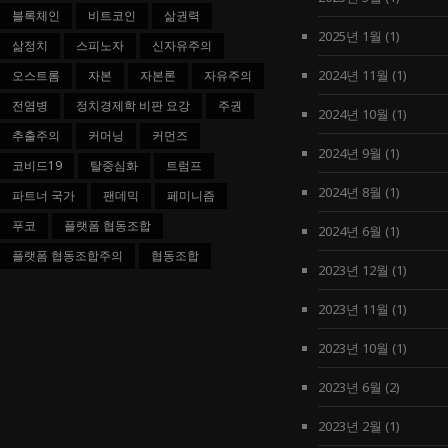
블록체인
비트코인
삶권력
2025년 1월
(1)
삶정치
스피노자
신자유주의
2024년 11월
(1)
오스트롬
자본
자본론
자유주의
전염병
정치경제학 비판 요강
주권
2024년 10월
(1)
추출주의
커머닝
커먼즈
2024년 9월
(1)
코비드19
탈중심화
트럼프
2024년 8월
(1)
파트너 국가
팬데믹
페미니즘
푸코
플랫폼 협동조합
2024년 6월
(1)
플랫폼 협동조합주의
협동조합
2023년 12월
(1)
2023년 11월
(1)
2023년 10월
(1)
2023년 6월
(2)
2023년 2월
(1)