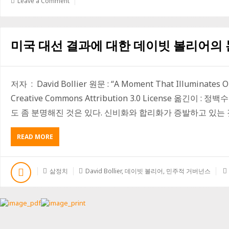
Leave a Comment
스
베
버
의
미국 대선 결과에 대한 데이빗 볼리어의
‘살
림’
테
제
저자 : David Bollier 원문 : “A Moment That Illuminates Our
에
대
Creative Commons Attribution 3.0 License 옮
한
도 좀 분명해진 것은 있다. 신비화와 합리화가 증발하고 있는 것이
비
판
ABOUT
READ MORE
미
국
대
삶정치
David Bollier
,
데이빗 볼리어
,
민주적 거버넌스
선
결
과
에
대
한