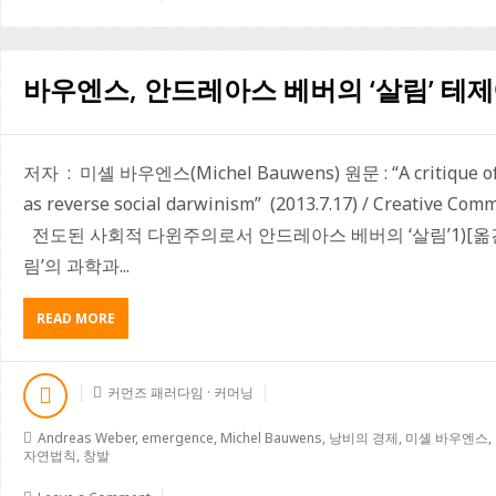
적
인
거
버
바우엔스, 안드레아스 베버의 ‘살림’ 테
넌
스
구
축
저자 : 미셸 바우엔스(Michel Bauwens) 원문 : “A critique of 
하
기
as reverse social darwinism” (2013.7.17) / Creative Co
전도된 사회적 다윈주의로서 안드레아스 베버의 ‘살림’1)[옮긴이] 
림’의 과학과...
ABOUT
READ MORE
바
우
엔
커먼즈 패러다임 · 커머닝
스,
안
Andreas Weber
,
emergence
,
Michel Bauwens
,
낭비의 경제
,
미셸 바우엔스
,
드
자연법칙
,
창발
레
아