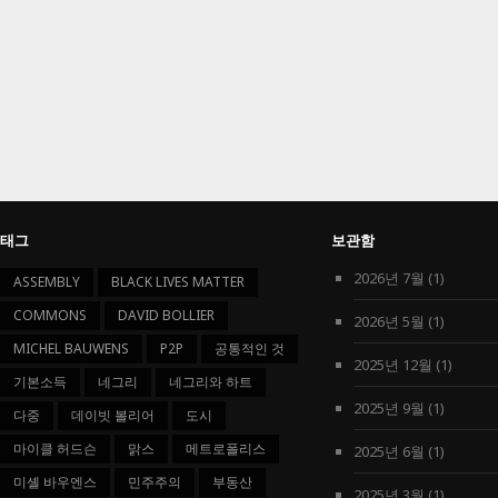
태그
보관함
2026년 7월
(1)
ASSEMBLY
BLACK LIVES MATTER
COMMONS
DAVID BOLLIER
2026년 5월
(1)
MICHEL BAUWENS
P2P
공통적인 것
2025년 12월
(1)
기본소득
네그리
네그리와 하트
2025년 9월
(1)
다중
데이빗 볼리어
도시
마이클 허드슨
맑스
메트로폴리스
2025년 6월
(1)
미셸 바우엔스
민주주의
부동산
2025년 3월
(1)