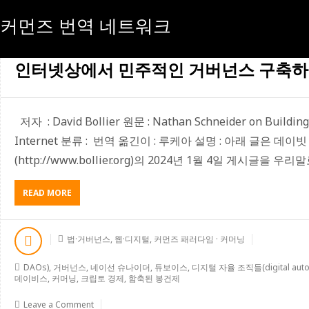
커먼즈 번역 네트워크
[태그:]
민주적 거버넌스
인터넷상에서 민주적인 거버넌스 구축
저자 : David Bollier 원문 : Nathan Schneider on Building
Internet 분류 : 번역 옮긴이 : 루케아 설명 : 아래 글은 
(http://www.bollier.org)의 2024년 1월 4일 게시글을 
ABOUT
READ MORE
인
터
넷
법·거버넌스
,
웹·디지털
,
커먼즈 패러다임 · 커머닝
상
에
DAOs)
,
거버넌스
,
네이선 슈나이더
,
듀보이스
,
디지털 자율 조직들(digital auton
서
데이비스
,
커머닝
,
크립토 경제
,
함축된 봉건제
민
주
Leave a Comment