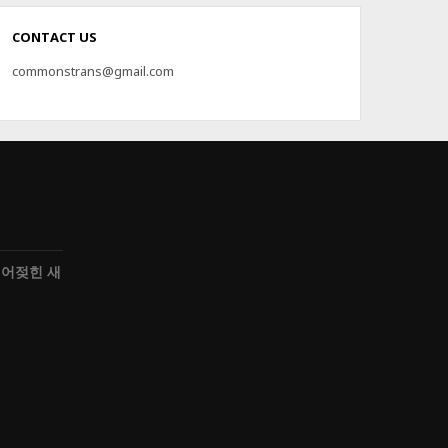
CONTACT US
commonstrans@gmail.com
어젖힌 새