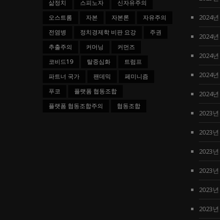
삶정치
스피노자
신자유주의
2024년
오스트롬
자본
자본론
자유주의
전염병
정치경제학 비판 요강
주권
2024년
추출주의
커머닝
커먼즈
2024년
코비드19
탈중심화
트럼프
2024년
파트너 국가
팬데믹
페미니즘
푸코
플랫폼 협동조합
2024년
플랫폼 협동조합주의
협동조합
2023년
2023년
2023년
2023년
2023년
2023년