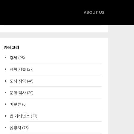
ABOUT US
Search
Search
for:
카테고리
경제
(98)
과학·기술
(27)
도시·지역
(46)
문화·역사
(20)
미분류
(6)
법·거버넌스
(27)
삶정치
(78)