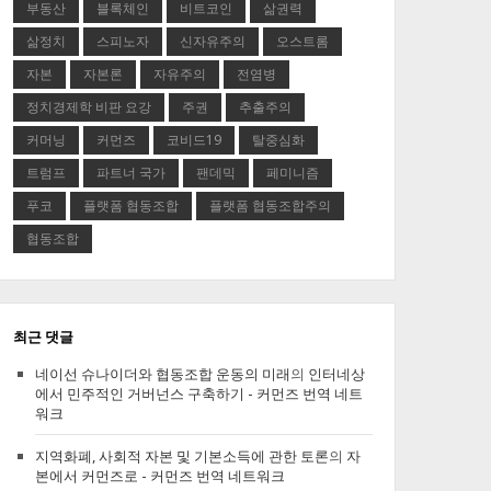
부동산
블록체인
비트코인
삶권력
삶정치
스피노자
신자유주의
오스트롬
자본
자본론
자유주의
전염병
정치경제학 비판 요강
주권
추출주의
커머닝
커먼즈
코비드19
탈중심화
트럼프
파트너 국가
팬데믹
페미니즘
푸코
플랫폼 협동조합
플랫폼 협동조합주의
협동조합
최근 댓글
네이선 슈나이더와 협동조합 운동의 미래
의
인터네상
에서 민주적인 거버넌스 구축하기 - 커먼즈 번역 네트
워크
지역화폐, 사회적 자본 및 기본소득에 관한 토론
의
자
본에서 커먼즈로 - 커먼즈 번역 네트워크