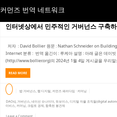
커먼즈 번역 네트워크
[태그:]
듀보이스
인터넷상에서 민주적인 거버넌스 구축
저자 : David Bollier 원문 : Nathan Schneider on Building
Internet 분류 : 번역 옮긴이 : 루케아 설명 : 아래 글은 
(http://www.bollier.org)의 2024년 1월 4일 게시글을 
ABOUT
READ MORE
인
터
넷
법·거버넌스
,
웹·디지털
,
커먼즈 패러다임 · 커머닝
상
에
DAOs)
,
거버넌스
,
네이선 슈나이더
,
듀보이스
,
디지털 자율 조직들(digital autono
서
이비스
,
커머닝
,
크립토 경제
,
함축된 봉건제
민
주
Leave a Comment