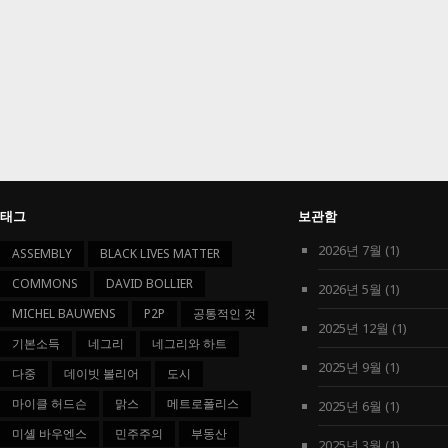
태그
보관함
2026년 7월
(1)
ASSEMBLY
BLACK LIVES MATTER
COMMONS
DAVID BOLLIER
2026년 5월
(1)
MICHEL BAUWENS
P2P
공통적인 것
2025년 12월
(1)
기본소득
네그리
네그리와 하트
2025년 9월
(1)
다중
데이빗 볼리어
도시
마이클 허드슨
맑스
메트로폴리스
2025년 6월
(1)
미셸 바우엔스
민주주의
부동산
2025년 3월
(1)