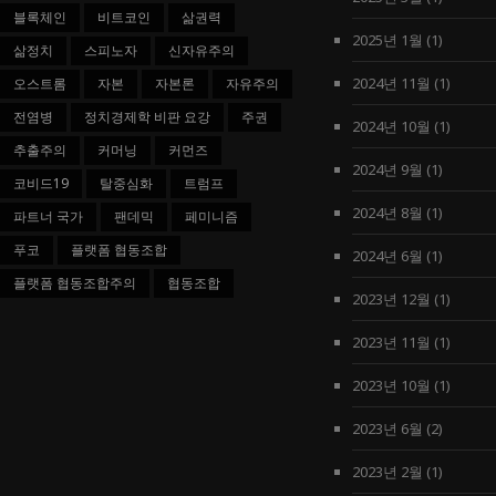
블록체인
비트코인
삶권력
2025년 1월
(1)
삶정치
스피노자
신자유주의
2024년 11월
(1)
오스트롬
자본
자본론
자유주의
전염병
정치경제학 비판 요강
주권
2024년 10월
(1)
추출주의
커머닝
커먼즈
2024년 9월
(1)
코비드19
탈중심화
트럼프
2024년 8월
(1)
파트너 국가
팬데믹
페미니즘
푸코
플랫폼 협동조합
2024년 6월
(1)
플랫폼 협동조합주의
협동조합
2023년 12월
(1)
2023년 11월
(1)
2023년 10월
(1)
2023년 6월
(2)
2023년 2월
(1)