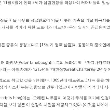
217년 11월 6일에 헨리 3세가 삼림헌장을 작성하여 커머너들의 
 집을 지을 나무를 공급했으며 양을 비롯한 가축을 키울 방목지를
삼림은 돼지를 먹이기 위한 도토리와 너도밤나무의 열매의 공급원
어떤 다른 종류의 풍경보다도 [13세기 영국 삼림]이 공동체적 장소인
(Peter Linebaugh)는 그의 놀라운 책 『마그나카르타 선언』
 이름 자체가 1215년의 ‘대헌장’(Great Charter)을 2년
 법으로 취급할 것을 명령했다. 1369년에 에드워드 3세는 둘
헌장의 사소한 부분 집합으로 간주되었으며 사람들의 기억에서 사
uscripts blog)에는 ｢오래된 나무들이 어떻게 우리를 과거에 연결해주는가｣(“
보기 힘든 이 헌장의 사진을 제공하고 있다. (이것을 나에게 알려준 