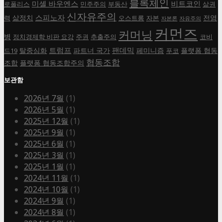
블록체인
미셸 바우엔스
비트코인
로폴리스
민주주의
부동산
삶권
신자유주의
스피노자
삶정치
전염
력
오스트롬
자본
자본론
자유주의
커먼즈
커머닝
병
정치경제학 비판 요강
주권
추출주의
코비
트럼프
팬데믹
탈중심화
파트너 국가
페미니즘
플랫폼 협동
드19
푸코
협동조합
조합
플랫폼 협동조합주의
보관함
2026년 7월
(1)
2026년 5월
(1)
2025년 12월
(1)
2025년 9월
(1)
2025년 6월
(1)
2025년 3월
(1)
2025년 1월
(1)
2024년 11월
(1)
2024년 10월
(1)
2024년 9월
(1)
2024년 8월
(1)