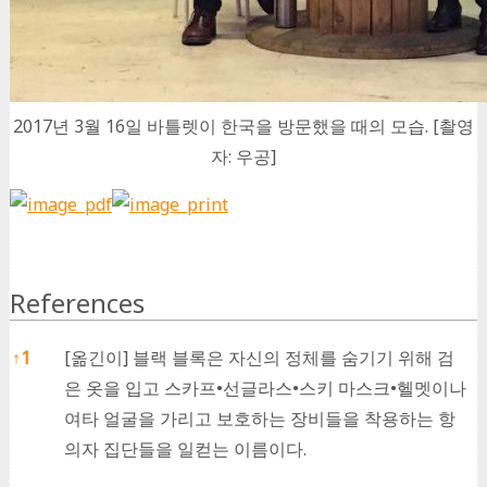
2017년 3월 16일 바틀렛이 한국을 방문했을 때의 모습. [촬영
자: 우공]
References
References
↑
1
[옮긴이] 블랙 블록은 자신의 정체를 숨기기 위해 검
은 옷을 입고 스카프•선글라스•스키 마스크•헬멧이나
여타 얼굴을 가리고 보호하는 장비들을 착용하는 항
의자 집단들을 일컫는 이름이다.