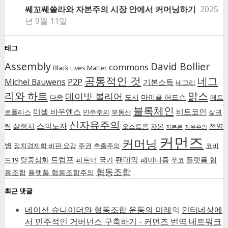
쎄꼬쎄쏠라와 자본주의 시장 안에서 커머닝하기
2025
년 9월 11일
태그
Assembly
David Bollier
commons
Black Lives Matter
공통적인 것
네그
P2P
Michel Bauwens
기본소득
네그리
리와 하트
맑스
데이빗 볼리어
도시
마이클 허드슨
다중
메트
블록체인
미셸 바우엔스
비트코인
로폴리스
민주주의
부동산
삶권
신자유주의
스피노자
삶정치
전염
력
오스트롬
자본
자본론
자유주의
커먼즈
커머닝
병
정치경제학 비판 요강
주권
추출주의
코비
트럼프
팬데믹
탈중심화
파트너 국가
페미니즘
플랫폼 협
드19
푸코
협동조합
동조합
플랫폼 협동조합주의
최근 댓글
네이선 슈나이더와 협동조합 운동의 미래
의
인터네상에
서 민주적인 거버넌스 구축하기 - 커먼즈 번역 네트워크