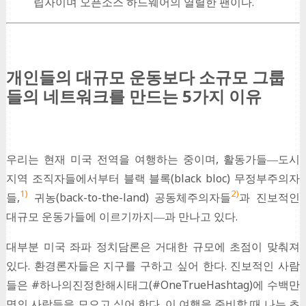
립자이며 오픈소스 하드웨어의 열렬한 팬이다.
개인들의 대규모 운동보다 소규모 그룹
들의 네트워크를 만드는 5가지 이유
우리는 현재 미국 전역을 여행하는 중이며, 활동가들―도시
지역 조직자들에서부터 블랙 블록(black bloc) 무정부주의자
1)
2)
들,
귀농(back-to-the-land) 공동체주의자들
과 진보적인
대규모 운동가들에 이르기까지―과 만나고 있다.
대부분 미국 좌파 정치담론은 거대한 규모에 초점이 맞춰져
있다. 환경론자들은 지구를 구하고 싶어 한다. 진보적인 사람
들은 #하나의진정한해시태그(#OneTrueHashtag)에 수백만
명의 사람들을 모으고 싶어 한다. 이 여행을 준비할 때 나는 초