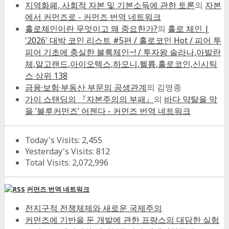
지역화폐, 사회적 자본 및 기본소득에 관한 토론
의
자본
에서 커먼즈로 - 커먼즈 번역 네트워크
홀로체인이란 무엇이고 왜 중요한가?
의
홀로 체인 |
'2026' 대박 코인 리스트 #5편 / 홀로코인 Hot / 피어 투
피어 기초에 충실한 블록체인~! / 투자왕 솔라나,아발란
체,알고랜드,아이오텍스,하모니,헬륨,홀로코인,신시틱
스 상위 138
금융·보험·부동산 부문의 공생관계
의
김영종
가이 스탠딩의 『자본주의의 부패』
의
바다 약탈을 막
을 ‘블루커먼즈’ 어젠다 - 커먼즈 번역 네트워크
Today's Visits:
2,455
Yesterday's Visits:
812
Total Visits:
2,072,996
커먼즈 번역 네트워크
전지구적 전쟁체제와 새로운 국제주의
커먼즈에 기반을 둔 개발에 관한 프랑스의 대담한 실험