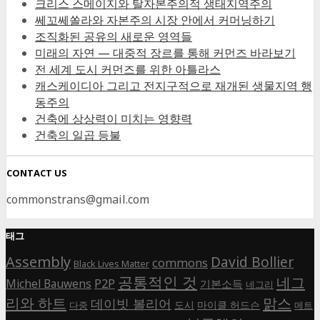
크리스 스메이지와 탈자본주의적 생태지역주의
쎄꼬쎄쏠라와 자본주의 시장 안에서 커머닝하기
조직화된 공유의 새로운 영역들
미래의 자연 — 대중적 장르를 통해 커먼즈 바라보기
전 세계 도시 커먼즈를 위한 아틀라스
캐스케이디아 그리고 전지구적으로 재개된 생물지역 행
동주의
건축에 상상력이 미치는 영향력
건축의 일곱 등불
CONTACT US
commonstrans@gmail.com
태그
Assembly
David Bollier
commons
Black Lives Matter
공통적인 것
네그
P2P
Michel Bauwens
기본소득
네그리
리와 하트
맑스
데이빗 볼리어
도시
마이클 허드슨
다중
메트