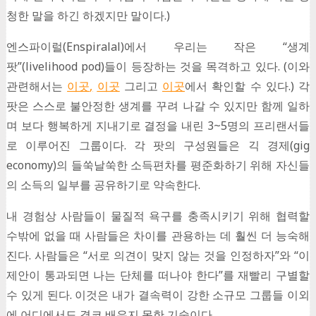
청한 말을 하긴 하겠지만 말이다.)
엔스파이럴(Enspiralal)에서 우리는 작은 “생계
팟”(livelihood pod)들이 등장하는 것을 목격하고 있다. (이와
관련해서는
이곳
,
이곳
그리고
이곳
에서 확인할 수 있다.) 각
팟은 스스로 불안정한 생계를 꾸려 나갈 수 있지만 함께 일하
며 보다 행복하게 지내기로 결정을 내린 3~5명의 프리랜서들
로 이루어진 그룹이다. 각 팟의 구성원들은 긱 경제(gig
economy)의 들쑥날쑥한 소득편차를 평준화하기 위해 자신들
의 소득의 일부를 공유하기로 약속한다.
내 경험상 사람들이 물질적 욕구를 충족시키기 위해 협력할
수밖에 없을 때 사람들은 차이를 관용하는 데 훨씬 더 능숙해
진다. 사람들은 “서로 의견이 맞지 않는 것을 인정하자”와 “이
제안이 통과되면 나는 단체를 떠나야 한다”를 재빨리 구별할
수 있게 된다. 이것은 내가 결속력이 강한 소규모 그룹들 이외
에 어디에서도 결코 배우지 못한 기술이다.