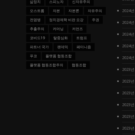
삶정치
스피노자
신자유주의
2024년
오스트롬
자본
자본론
자유주의
전염병
정치경제학 비판 요강
주권
2024년
추출주의
커머닝
커먼즈
2024년
코비드19
탈중심화
트럼프
2024년
파트너 국가
팬데믹
페미니즘
푸코
플랫폼 협동조합
2024년
플랫폼 협동조합주의
협동조합
2023년
2023년
2023년
2023년
2023년
2023년