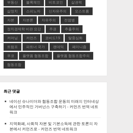
부동산
블록체인
비트코인
삶권력
삶정치
스피노자
신자유주의
오스트롬
자본
자본론
자유주의
전염병
정치경제학 비판 요강
주권
추출주의
커머닝
커먼즈
코비드19
탈중심화
트럼프
파트너 국가
팬데믹
페미니즘
푸코
플랫폼 협동조합
플랫폼 협동조합주의
협동조합
최근 댓글
네이선 슈나이더와 협동조합 운동의 미래
의
인터네상
에서 민주적인 거버넌스 구축하기 - 커먼즈 번역 네트
워크
지역화폐, 사회적 자본 및 기본소득에 관한 토론
의
자
본에서 커먼즈로 - 커먼즈 번역 네트워크