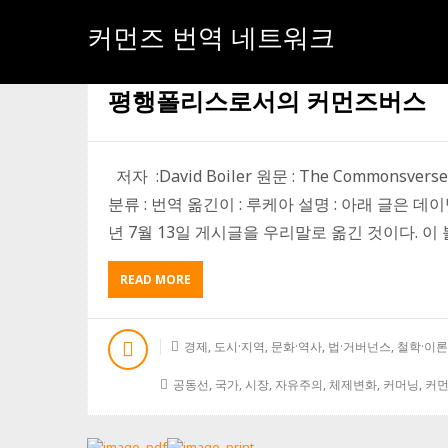
커먼즈 번역 네트워크
[태그:]
평행폴리스
평행폴리스로서의 커먼즈버스
저자 :David Boiler 원문 : The Commonsverse as 
분류 : 번역 옮긴이 : 루케아 설명 : 아래 글은 데이빗 볼
년 7월 13일 게시글을 우리말로 옮긴 것이다. 이 
READ MORE
A
B
O
U
경제
,
도시·지역
,
문화·역사
,
법·거버넌스
,
철학·이론
T
평
공동선
,
국가
,
시장
,
자유주의
,
체제변화
,
커머닝
,
커
행
폴
리