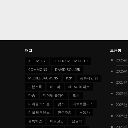
태그
보관함
2026년
ASSEMBLY
BLACK LIVES MATTER
COMMONS
DAVID BOLLIER
2026년
MICHEL BAUWENS
P2P
공통적인 것
2025년
기본소득
네그리
네그리와 하트
2025년
다중
데이빗 볼리어
도시
마이클 허드슨
맑스
메트로폴리스
2025년
미셸 바우엔스
민주주의
부동산
2025년
블록체인
비트코인
삶권력
2025년