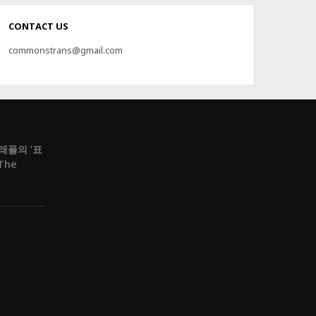
CONTACT US
commonstrans@gmail.com
크래플의 ‘표
The