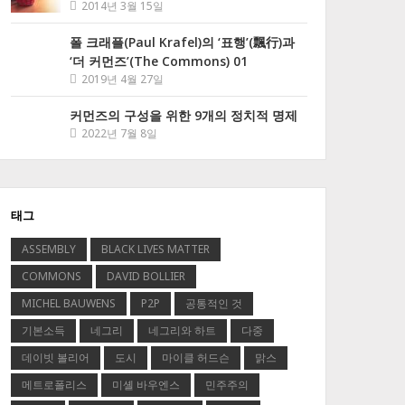
2014년 3월 15일
폴 크래플(Paul Krafel)의 ‘표행’(飄行)과
‘더 커먼즈’(The Commons) 01
2019년 4월 27일
커먼즈의 구성을 위한 9개의 정치적 명제
2022년 7월 8일
태그
ASSEMBLY
BLACK LIVES MATTER
COMMONS
DAVID BOLLIER
MICHEL BAUWENS
P2P
공통적인 것
기본소득
네그리
네그리와 하트
다중
데이빗 볼리어
도시
마이클 허드슨
맑스
메트로폴리스
미셸 바우엔스
민주주의