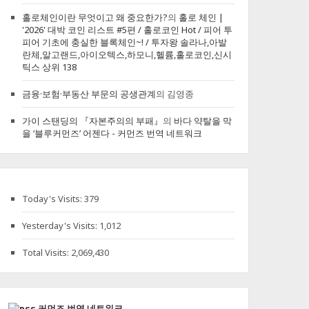
홀로체인이란 무엇이고 왜 중요한가?
의
홀로 체인 |
'2026' 대박 코인 리스트 #5편 / 홀로코인 Hot / 피어 투
피어 기초에 충실한 블록체인~! / 투자왕 솔라나,아발
란체,알고랜드,아이오텍스,하모니,헬륨,홀로코인,신시
틱스 상위 138
금융·보험·부동산 부문의 공생관계
의
김영종
가이 스탠딩의 『자본주의의 부패』
의
바다 약탈을 막
을 ‘블루커먼즈’ 어젠다 - 커먼즈 번역 네트워크
Today's Visits:
379
Yesterday's Visits:
1,012
Total Visits:
2,069,430
커먼즈 번역 네트워크