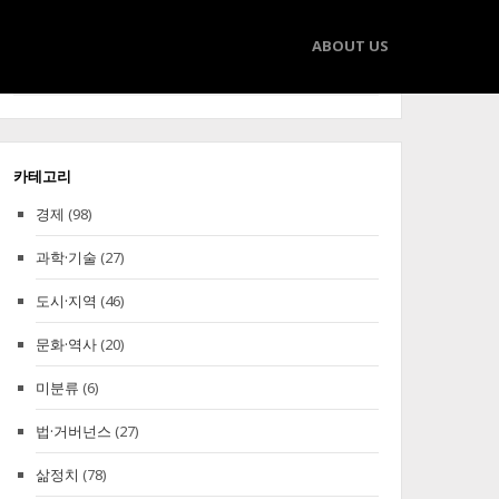
ABOUT US
Search
Search
for:
카테고리
경제
(98)
과학·기술
(27)
도시·지역
(46)
문화·역사
(20)
미분류
(6)
법·거버넌스
(27)
삶정치
(78)