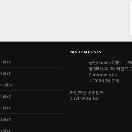
RANDOM POSTS
 7월
(1)
공안(koan, 公案) ― 
행’(飄行)과 ‘더 커먼즈’(
 5월
(1)
Commons) 04
2020년 3월 21일
 12월
(1)
커먼즈란 무엇인가
 9월
(1)
2014년 3월 1일
 6월
(1)
 3월
(1)
 1월
(1)