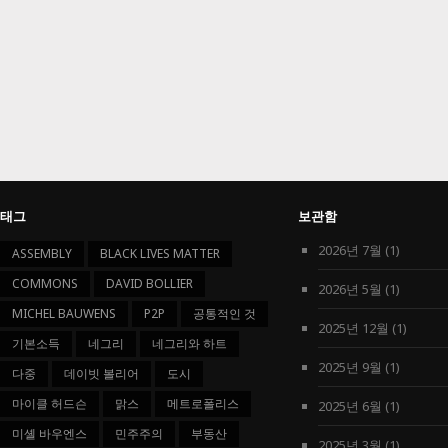
태그
보관함
2026년 7월
(1)
ASSEMBLY
BLACK LIVES MATTER
COMMONS
DAVID BOLLIER
2026년 5월
(1)
MICHEL BAUWENS
P2P
공통적인 것
2025년 12월
(1)
기본소득
네그리
네그리와 하트
2025년 9월
(1)
다중
데이빗 볼리어
도시
마이클 허드슨
맑스
메트로폴리스
2025년 6월
(1)
미셸 바우엔스
민주주의
부동산
2025년 3월
(1)