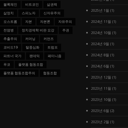
블록체인
비트코인
삶권력
2025년 1월
(1)
삶정치
스피노자
신자유주의
2024년 11월
(1)
오스트롬
자본
자본론
자유주의
전염병
정치경제학 비판 요강
주권
2024년 10월
(1)
추출주의
커머닝
커먼즈
2024년 9월
(1)
코비드19
탈중심화
트럼프
2024년 8월
(1)
파트너 국가
팬데믹
페미니즘
푸코
플랫폼 협동조합
2024년 6월
(1)
플랫폼 협동조합주의
협동조합
2023년 12월
(1)
2023년 11월
(1)
2023년 10월
(1)
2023년 6월
(2)
2023년 2월
(1)