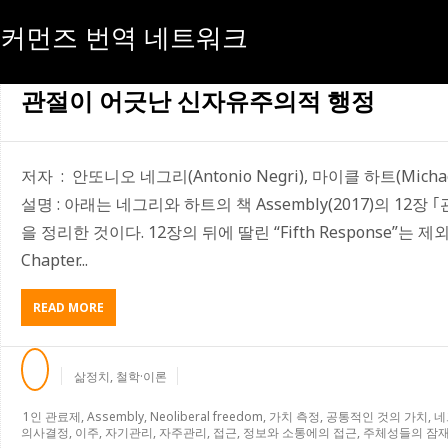
커먼즈 번역 네트워크
[태그:]
투명성
관절이 어긋난 신자유주의적 행정
저자 : 안또니오 네그리(Antonio Negri), 마이클 하트(Micha
설명 : 아래는 네그리와 하트의 책 Assembly(2017)의 12
을 정리한 것이다. 12장의 뒤에 딸린 “Fifth Response”
Chapter...
ABOUT
READ MORE
관
절
이
삶정치
,
철학·이론
어
긋
1인 관료제
,
Assembly
,
Neoliberal freedom
,
가치 측정
,
공통적인 것의 가치
,
네
난
의사결정
,
이주
,
자기관리
,
자주관리
,
접근
,
정보와 소통에의 접근
,
주체성들의 잠재
신