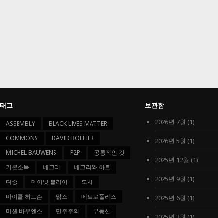
태그
보관함
2026년 7월
(1)
ASSEMBLY
BLACK LIVES MATTER
COMMONS
DAVID BOLLIER
2026년 5월
(1)
MICHEL BAUWENS
P2P
공통적인 것
2025년 12월
(1)
기본소득
네그리
네그리와 하트
2025년 9월
(1)
다중
데이빗 볼리어
도시
마이클 허드슨
맑스
메트로폴리스
2025년 6월
(1)
미셸 바우엔스
민주주의
부동산
2025년 3월
(1)