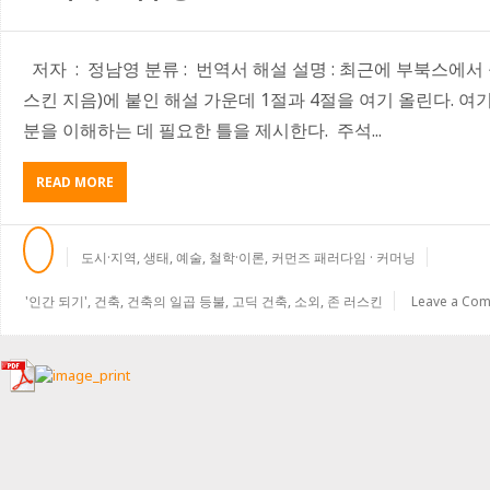
상
력
이
미
저자 : 정남영 분류 : 번역서 해설 설명 : 최근에 부북스에
치
스킨 지음)에 붙인 해설 가운데 1절과 4절을 여기 올린다. 
는
분을 이해하는 데 필요한 틀을 제시한다. 주석...
영
향
력
READ MORE
A
B
O
U
도시·지역
,
생태
,
예술
,
철학·이론
,
커먼즈 패러다임 · 커머닝
T
건
'인간 되기'
,
건축
,
건축의 일곱 등불
,
고딕 건축
,
소외
,
존 러스킨
Leave a Co
축
의
일
곱
등
불