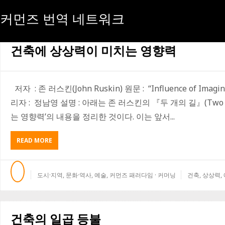
커먼즈 번역 네트워크
[태그:]
존 러스킨
건축에 상상력이 미치는 영향력
저자 : 존 러스킨(John Ruskin) 원문 : “Influence of Imagin
리자 : 정남영 설명 : 아래는 존 러스킨의 『두 개의 길』(Two P
는 영향력’의 내용을 정리한 것이다. 이는 앞서...
READ MORE
A
B
O
U
도시·지역
,
문화·역사
,
예술
,
커먼즈 패러다임 · 커머닝
건축
,
상상력
,
T
건
축
에
건축의 일곱 등불
상