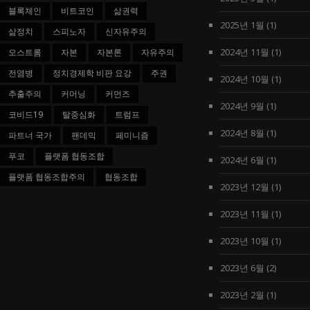
블록체인
비트코인
삶권력
2025년 1월
(1)
삶정치
스피노자
신자유주의
2024년 11월
(1)
오스트롬
자본
자본론
자유주의
전염병
정치경제학 비판 요강
주권
2024년 10월
(1)
추출주의
커머닝
커먼즈
2024년 9월
(1)
코비드19
탈중심화
트럼프
2024년 8월
(1)
파트너 국가
팬데믹
페미니즘
푸코
플랫폼 협동조합
2024년 6월
(1)
플랫폼 협동조합주의
협동조합
2023년 12월
(1)
2023년 11월
(1)
2023년 10월
(1)
2023년 6월
(2)
2023년 2월
(1)