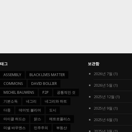
태그
보관함
2026년 7월
(1)
ASSEMBLY
BLACK LIVES MATTER
COMMONS
DAVID BOLLIER
2026년 5월
(1)
MICHEL BAUWENS
P2P
공통적인 것
2025년 12월
(1)
기본소득
네그리
네그리와 하트
2025년 9월
(1)
다중
데이빗 볼리어
도시
마이클 허드슨
맑스
메트로폴리스
2025년 6월
(1)
미셸 바우엔스
민주주의
부동산
2025년 3월
(1)