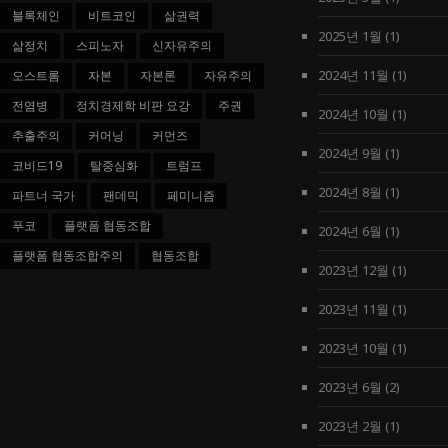
블록체인
비트코인
삶권력
2025년 1월
(1)
삶정치
스피노자
신자유주의
2024년 11월
(1)
오스트롬
자본
자본론
자유주의
전염병
정치경제학 비판 요강
주권
2024년 10월
(1)
추출주의
커머닝
커먼즈
2024년 9월
(1)
코비드19
탈중심화
트럼프
2024년 8월
(1)
파트너 국가
팬데믹
페미니즘
푸코
플랫폼 협동조합
2024년 6월
(1)
플랫폼 협동조합주의
협동조합
2023년 12월
(1)
2023년 11월
(1)
2023년 10월
(1)
2023년 6월
(2)
2023년 2월
(1)