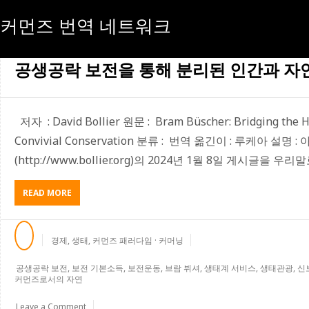
커먼즈 번역 네트워크
[태그:]
보전 기본소득
공생공락 보전을 통해 분리된 인간과 자
저자 : David Bollier 원문 : Bram Büscher: Bridging the H
Convivial Conservation 분류 : 번역 옮긴이 : 루케아 
(http://www.bollier.org)의 2024년 1월 8일 게시글을 우리
ABOUT
READ MORE
공
생
공
경제
,
생태
,
커먼즈 패러다임 · 커머닝
락
보
공생공락 보전
,
보전 기본소득
,
보전운동
,
브람 뷔셔
,
생태계 서비스
,
생태관광
,
신
전
커먼즈로서의 자연
을
통
Leave a Comment