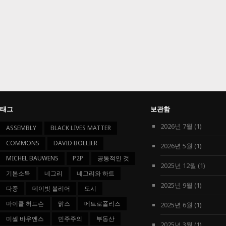
태그
보관함
2026년 7월
(1)
ASSEMBLY
BLACK LIVES MATTER
COMMONS
DAVID BOLLIER
2026년 5월
(1)
MICHEL BAUWENS
P2P
공통적인 것
2025년 12월
(1)
기본소득
네그리
네그리와 하트
2025년 9월
(1)
다중
데이빗 볼리어
도시
마이클 허드슨
맑스
메트로폴리스
2025년 6월
(1)
미셸 바우엔스
민주주의
부동산
2025년 3월
(1)