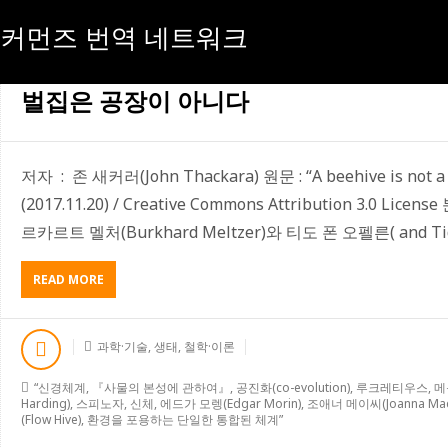
커먼즈 번역 네트워크
[태그:]
루크레티우스
벌집은 공장이 아니다
저자 : 존 새커러(John Thackara) 원문 : “A beehive is not a f
(2017.11.20) / Creative Commons Attribution 3.0 L
르카르트 멜처(Burkhard Meltzer)와 티도 폰 오펠른( and Tido
READ MORE
A
B
O
U
과학·기술
,
생태
,
철학·이론
T
벌
“신경체계
,
『사물의 본성에 관하여』
,
공진화(co-evolution)
,
루크레티우스
,
메
집
Harding)
,
스피노자
,
신체
,
에드가 모렝(Edgar Morin)
,
조애너 메이씨(Joanna Mac
은
(Flow Hive)
,
환경을 포용하는 단일한 통합된 체계”
공