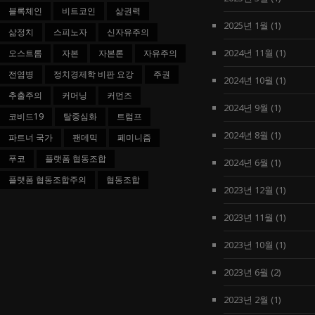
블록체인
비트코인
삶권력
2025년 1월
(1)
삶정치
스피노자
신자유주의
2024년 11월
(1)
오스트롬
자본
자본론
자유주의
전염병
정치경제학 비판 요강
주권
2024년 10월
(1)
추출주의
커머닝
커먼즈
2024년 9월
(1)
코비드19
탈중심화
트럼프
2024년 8월
(1)
파트너 국가
팬데믹
페미니즘
푸코
플랫폼 협동조합
2024년 6월
(1)
플랫폼 협동조합주의
협동조합
2023년 12월
(1)
2023년 11월
(1)
2023년 10월
(1)
2023년 6월
(2)
2023년 2월
(1)