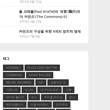
2014년 3월 15일
폴 크래플(Paul Krafel)의 ‘표행’(飄行)과
‘더 커먼즈’(The Commons) 01
2019년 4월 27일
커먼즈의 구성을 위한 9개의 정치적 명제
2022년 7월 8일
태그
ASSEMBLY
BLACK LIVES MATTER
COMMONS
DAVID BOLLIER
MICHEL BAUWENS
P2P
공통적인 것
기본소득
네그리
네그리와 하트
다중
데이빗 볼리어
도시
마이클 허드슨
맑스
메트로폴리스
미셸 바우엔스
민주주의