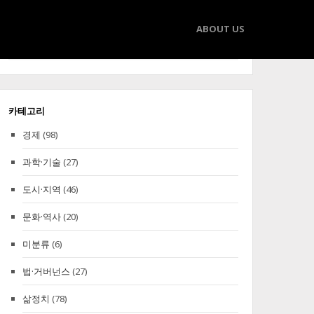
ABOUT US
Search
Search
for:
카테고리
경제
(98)
과학·기술
(27)
도시·지역
(46)
문화·역사
(20)
미분류
(6)
법·거버넌스
(27)
삶정치
(78)