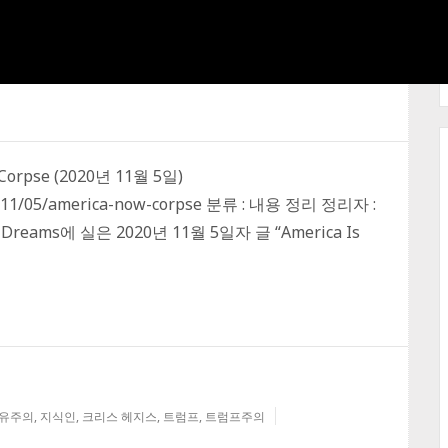
 Corpse (2020년 11월 5일)
0/11/05/america-now-corpse 분류 : 내용 정리 정리자 :
ams에 실은 2020년 11월 5일자 글 “America Is
유주의
,
지식인
,
크리스 헤지스
,
트럼프
,
트럼프주의