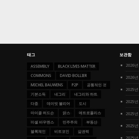
태그
보관함
2026년
ASSEMBLY
BLACK LIVES MATTER
COMMONS
DAVID BOLLIER
2026년
MICHEL BAUWENS
P2P
공통적인 것
2025년
기본소득
네그리
네그리와 하트
2025년
다중
데이빗 볼리어
도시
마이클 허드슨
맑스
메트로폴리스
2025년
미셸 바우엔스
민주주의
부동산
2025년
블록체인
비트코인
삶권력
2025년