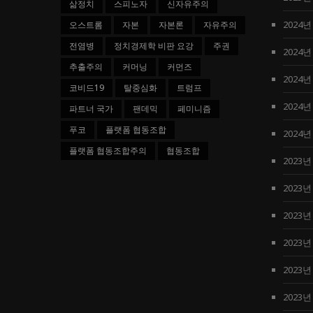
삶정치
스피노자
신자유주의
2024년
오스트롬
자본
자본론
자유주의
전염병
정치경제학 비판 요강
주권
2024년
추출주의
커머닝
커먼즈
2024년
코비드19
탈중심화
트럼프
2024년
파트너 국가
팬데믹
페미니즘
푸코
플랫폼 협동조합
2024년
플랫폼 협동조합주의
협동조합
2023년
2023년
2023년
2023년
2023년
2023년