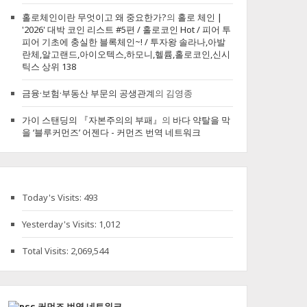
홀로체인이란 무엇이고 왜 중요한가?
의
홀로 체인 |
'2026' 대박 코인 리스트 #5편 / 홀로코인 Hot / 피어 투
피어 기초에 충실한 블록체인~! / 투자왕 솔라나,아발
란체,알고랜드,아이오텍스,하모니,헬륨,홀로코인,신시
틱스 상위 138
금융·보험·부동산 부문의 공생관계
의
김영종
가이 스탠딩의 『자본주의의 부패』
의
바다 약탈을 막
을 ‘블루커먼즈’ 어젠다 - 커먼즈 번역 네트워크
Today's Visits:
493
Yesterday's Visits:
1,012
Total Visits:
2,069,544
커먼즈 번역 네트워크