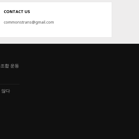
CONTACT US
commonstrans@gmail.com
조합 운동
 않다