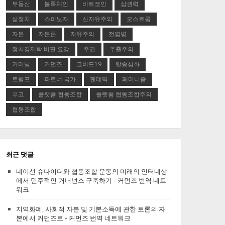
부동산
블록체인
비트코인
삶권력
삶정치
스피노자
신자유주의
오스트롬
자본
자본론
자유주의
전염병
정치경제학 비판 요강
주권
추출주의
커머닝
커먼즈
코비드19
탈중심화
트럼프
파트너 국가
팬데믹
페미니즘
푸코
플랫폼 협동조합
플랫폼 협동조합주의
협동조합
최근 댓글
네이선 슈나이더와 협동조합 운동의 미래
의
인터네상
에서 민주적인 거버넌스 구축하기 - 커먼즈 번역 네트
워크
지역화폐, 사회적 자본 및 기본소득에 관한 토론
의
자
본에서 커먼즈로 - 커먼즈 번역 네트워크