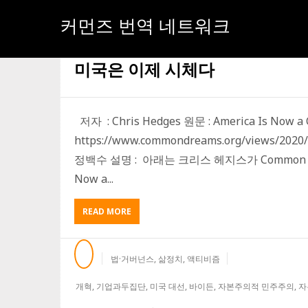
커먼즈 번역 네트워크
[태그:]
기업과두집단
미국은 이제 시체다
저자 : Chris Hedges 원문 : America Is Now a
https://www.commondreams.org/views/202
정백수 설명 : 아래는 크리스 헤지스가 Common Dre
Now a...
ABOUT
READ MORE
미
국
은
법·거버넌스
,
삶정치
,
액티비즘
이
제
개혁
,
기업과두집단
,
미국 대선
,
바이든
,
자본주의적 민주주의
,
자
시
체