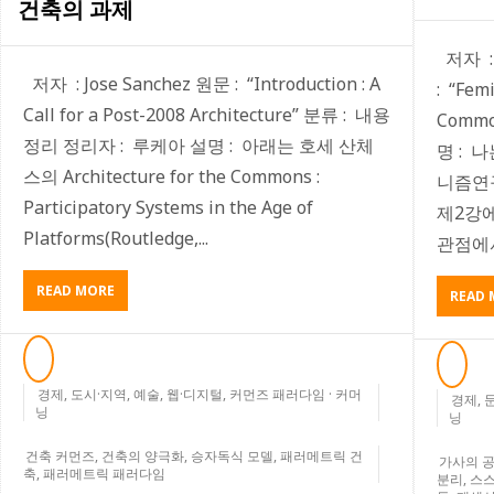
건축의 과제
저자 : 
저자 : Jose Sanchez 원문 : “Introduction : A
: “Femi
Call for a Post-2008 Architecture” 분류 : 내용
Comm
정리 정리자 : 루케아 설명 : 아래는 호세 산체
명 : 
스의 Architecture for the Commons :
니즘연
Participatory Systems in the Age of
제2강
Platforms(Routledge,...
관점에서
ABOUT
READ MORE
READ 
커
먼
즈
를
경제
,
도시·지역
위
,
예술
,
웹·디지털
,
커먼즈 패러다임 · 커머
경제
,
닝
한
닝
건
건축 커먼즈
,
건축의 양극화
,
승자독식 모델
,
패러메트릭 건
축–
가사의 
축
,
패러메트릭 패러다임
2008
분리
,
스스