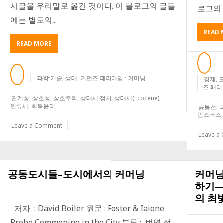
시글을 우리말로 옮긴 것이다. 이 블로그의 글들
로그의 
에는 별도의...
READ 
ABOUT
READ MORE
인
류
세
과학·기술
,
생태
,
커먼즈 패러다임 · 커머닝
경제
,
라
즈 패러
고?
관계성
,
상호성
,
상호주의
,
생태세 정치
,
생태세(Ecocene)
,
아
인류세
,
회복윤리
공동선
,
니
먼즈버스
다,
Leave a Comment
우
Leave a
리
는
생
태
공동도시들–도시에서의 커머닝
커머닝
세
하기―
에
들
의 최
어
저자 : David Boiler 원문 : Foster & Iaione
서
Probe Commoning in the City 분류 : 번역 정
고