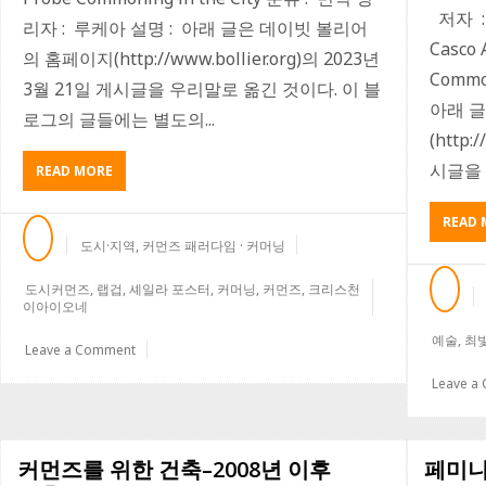
저자 : D
있
리자 : 루케아 설명 : 아래 글은 데이빗 볼리어
다
Casco 
의 홈페이지(http://www.bollier.org)의 2023년
Comm
3월 21일 게시글을 우리말로 옮긴 것이다. 이 블
아래 
로그의 글들에는 별도의...
(http:
시글을 
ABOUT
READ MORE
공
동
READ 
도
도시·지역
,
커먼즈 패러다임 · 커머닝
시
들–
도시커먼즈
,
랩겁
,
셰일라 포스터
,
커머닝
,
커먼즈
,
크리스천
도
이아이오네
시
에
예술
,
최
Leave a Comment
서
의
Leave a
커
머
닝
커먼즈를 위한 건축–2008년 이후
페미니