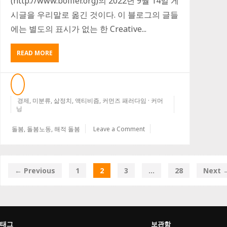
(http://www.bollier.org)의 2022년 9월 14일 게
시글을 우리말로 옮긴 것이다. 이 블로그의 글들
에는 별도의 표시가 없는 한 Creative...
ABOUT
READ MORE
‘해
적
돌
봄’
경제
,
미분류
,
강
삶정치
,
액티비즘
,
커먼즈 패러다임 · 커머
닝
의
요
돌봄
,
돌봄노동
,
해적 돌봄
Leave a Comment
목
← Previous
1
2
3
…
28
Next 
태그
보관함