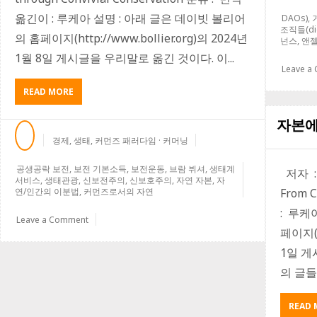
옮긴이 : 루케아 설명 : 아래 글은 데이빗 볼리어
DAOs)
,
조직들(dig
의 홈페이지(http://www.bollier.org)의 2024년
넌스
,
앤
1월 8일 게시글을 우리말로 옮긴 것이다. 이...
Leave a
ABOUT
READ MORE
공
생
자본에
공
경제
,
생태
,
커먼즈 패러다임 · 커머닝
락
보
공생공락 보전
,
보전 기본소득
,
보전운동
,
브람 뷔셔
,
생태계
저자 : D
전
서비스
,
생태관광
,
신보전주의
,
신보호주의
,
자연 자본
,
자
을
From 
연/인간의 이분법
,
커먼즈로서의 자연
통
: 루케
해
Leave a Comment
분
페이지(h
리
1일 게
된
인
의 글들
간
과
READ 
자