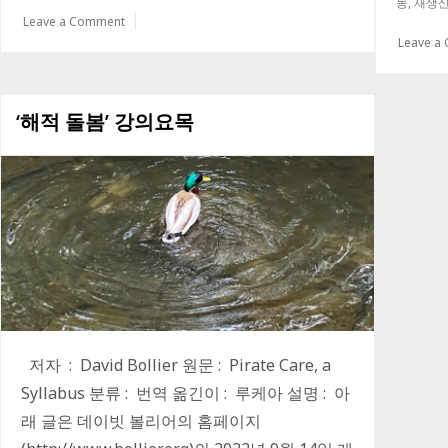
동
,
재생산
년
Leave a Comment
이
후
Leave a
건
축
의
‘해적 돌봄’ 강의요목
과
제
저자 : David Bollier 원문 : Pirate Care, a
Syllabus 분류 : 번역 옮긴이 : 루케아 설명 : 아
래 글은 데이빗 볼리어의 홈페이지