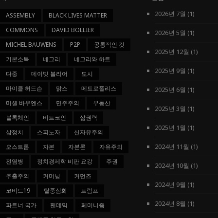
2026년 7월
(1)
ASSEMBLY
BLACK LIVES MATTER
COMMONS
DAVID BOLLIER
2026년 5월
(1)
MICHEL BAUWENS
P2P
공통적인 것
2025년 12월
(1)
기본소득
네그리
네그리와 하트
2025년 9월
(1)
다중
데이빗 볼리어
도시
마이클 허드슨
맑스
메트로폴리스
2025년 6월
(1)
미셸 바우엔스
민주주의
부동산
2025년 3월
(1)
블록체인
비트코인
삶권력
2025년 1월
(1)
삶정치
스피노자
신자유주의
2024년 11월
(1)
오스트롬
자본
자본론
자유주의
전염병
정치경제학 비판 요강
주권
2024년 10월
(1)
추출주의
커머닝
커먼즈
2024년 9월
(1)
코비드19
탈중심화
트럼프
2024년 8월
(1)
파트너 국가
팬데믹
페미니즘