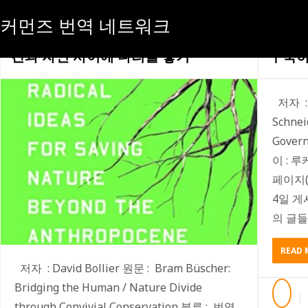
커먼즈 번역 네트워크
공생공락 보전을 통해 분리된 인
인터넷
간과 자연 사이에 다리를 놓기
구축
저자 : D
Schnei
Gover
이 : 
페이지(h
4일 게
의 글들에
READ 
저자 : David Bollier 원문 : Bram Büscher:
Bridging the Human / Nature Divide
through Convivial Conservation 분류 : 번역