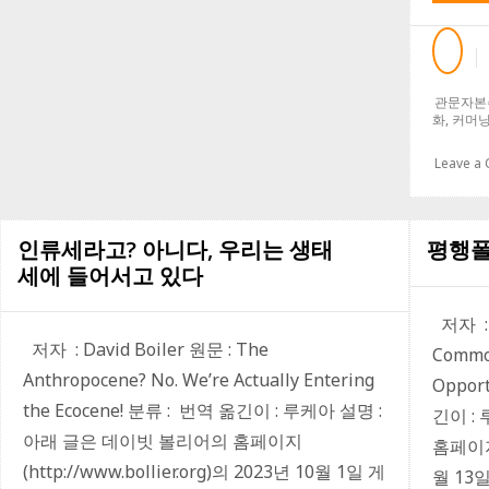
연
사
이
에
다
관문자본
리
화
,
커머
를
놓
Leave a
기
인류세라고? 아니다, 우리는 생태
평행
세에 들어서고 있다
저자 :D
저자 : David Boiler 원문 : The
Common
Anthropocene? No. We’re Actually Entering
Opport
the Ecocene! 분류 : 번역 옮긴이 : 루케아 설명 :
긴이 :
아래 글은 데이빗 볼리어의 홈페이지
홈페이지(
(http://www.bollier.org)의 2023년 10월 1일 게
월 13