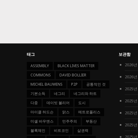
태그
보관함
2026년
ASSEMBLY
BLACK LIVES MATTER
COMMONS
DAVID BOLLIER
2026년
MICHEL BAUWENS
P2P
공통적인 것
2025년
기본소득
네그리
네그리와 하트
2025년
다중
데이빗 볼리어
도시
마이클 허드슨
맑스
메트로폴리스
2025년
미셸 바우엔스
민주주의
부동산
2025년
블록체인
비트코인
삶권력
2025년