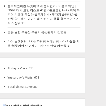
홀로체인이란 무엇이고 왜 중요한가?
의
홀로 체인 |
'2026' 대박 코인 리스트 #5편 / 홀로코인 Hot / 피어 투
피어 기초에 충실한 블록체인~! / 투자왕 솔라나,아발
란체,알고랜드,아이오텍스,하모니,헬륨,홀로코인,신시
틱스 상위 138
금융·보험·부동산 부문의 공생관계
의
김영종
가이 스탠딩의 『자본주의의 부패』
의
바다 약탈을 막
을 ‘블루커먼즈’ 어젠다 - 커먼즈 번역 네트워크
Today's Visits:
351
Yesterday's Visits:
678
Total Visits:
2,070,080
커먼즈 번역 네트워크