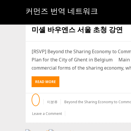
커먼즈 번역 네트워크
[태그:]
BEYOND THE SHARING ECONOMY TO COMMONS-B
미셸 바우엔스 서울 초청 강연
[RSVP] Beyond the Sharing Economy to Comm
Plan for the City of Ghent in Belgium Main 
commercial forms of the sharing economy, whi
ABOUT
READ MORE
미
셸
바
미분류
Beyond the Sharing Economy to Commo
우
엔
Leave a Comment
스
서
울