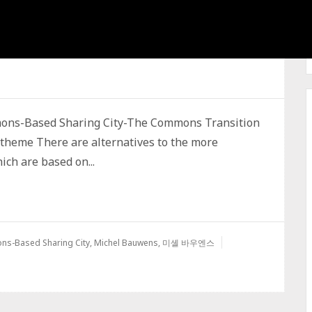
ASED SHARING CITY
ons-Based Sharing City-The Commons Transition
theme There are alternatives to the more
ch are based on...
ns-Based Sharing City
,
Michel Bauwens
,
미셸 바우엔스