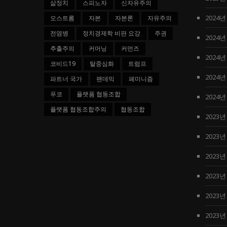
삶정치
스피노자
신자유주의
2024년
오스트롬
자본
자본론
자유주의
전염병
정치경제학 비판 요강
주권
2024년
추출주의
커머닝
커먼즈
2024년
코비드19
탈중심화
트럼프
2024년
파트너 국가
팬데믹
페미니즘
푸코
플랫폼 협동조합
2024년
플랫폼 협동조합주의
협동조합
2023년
2023년
2023년
2023년
2023년
2023년