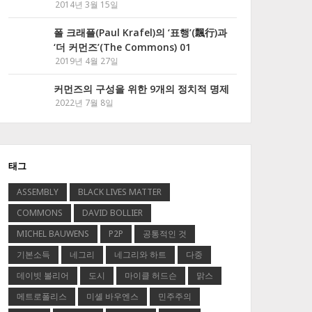
2014년 3월 15일
폴 크래플(Paul Krafel)의 ‘표행’(飄行)과
‘더 커먼즈’(The Commons) 01
2019년 4월 27일
커먼즈의 구성을 위한 9개의 정치적 명제
2022년 7월 8일
태그
ASSEMBLY
BLACK LIVES MATTER
COMMONS
DAVID BOLLIER
MICHEL BAUWENS
P2P
공통적인 것
기본소득
네그리
네그리와 하트
다중
데이빗 볼리어
도시
마이클 허드슨
맑스
메트로폴리스
미셸 바우엔스
민주주의