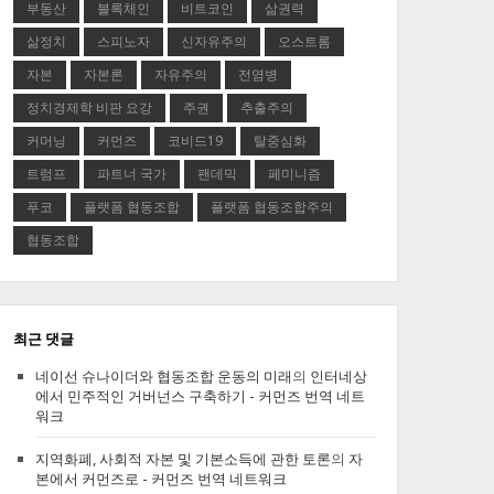
부동산
블록체인
비트코인
삶권력
삶정치
스피노자
신자유주의
오스트롬
자본
자본론
자유주의
전염병
정치경제학 비판 요강
주권
추출주의
커머닝
커먼즈
코비드19
탈중심화
트럼프
파트너 국가
팬데믹
페미니즘
푸코
플랫폼 협동조합
플랫폼 협동조합주의
협동조합
최근 댓글
네이선 슈나이더와 협동조합 운동의 미래
의
인터네상
에서 민주적인 거버넌스 구축하기 - 커먼즈 번역 네트
워크
지역화폐, 사회적 자본 및 기본소득에 관한 토론
의
자
본에서 커먼즈로 - 커먼즈 번역 네트워크