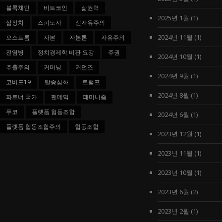
블록체인
비트코인
삶권력
2025년 1월
(1)
삶정치
스피노자
신자유주의
2024년 11월
(1)
오스트롬
자본
자본론
자유주의
전염병
정치경제학 비판 요강
주권
2024년 10월
(1)
추출주의
커머닝
커먼즈
2024년 9월
(1)
코비드19
탈중심화
트럼프
2024년 8월
(1)
파트너 국가
팬데믹
페미니즘
푸코
플랫폼 협동조합
2024년 6월
(1)
플랫폼 협동조합주의
협동조합
2023년 12월
(1)
2023년 11월
(1)
2023년 10월
(1)
2023년 6월
(2)
2023년 2월
(1)