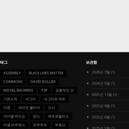
태그
보관함
2026년 7월
(1)
ASSEMBLY
BLACK LIVES MATTER
COMMONS
DAVID BOLLIER
2026년 5월
(1)
MICHEL BAUWENS
P2P
공통적인 것
2025년 12월
(1)
기본소득
네그리
네그리와 하트
2025년 9월
(1)
다중
데이빗 볼리어
도시
마이클 허드슨
맑스
메트로폴리스
2025년 6월
(1)
미셸 바우엔스
민주주의
부동산
2025년 3월
(1)