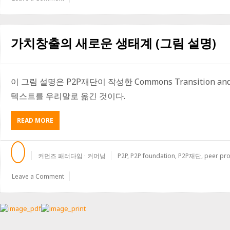
이
유
가
있
가치창출의 새로운 생태계 (그림 설명)
는
가?
이 그림 설명은 P2P재단이 작성한 Commons Transition an
텍스트를 우리말로 옮긴 것이다.
ABOUT
READ MORE
가
치
창
커먼즈 패러다임 · 커머닝
P2P
,
P2P foundation
,
P2P재단
,
peer pr
출
의
Leave a Comment
새
로
운
생
태
계