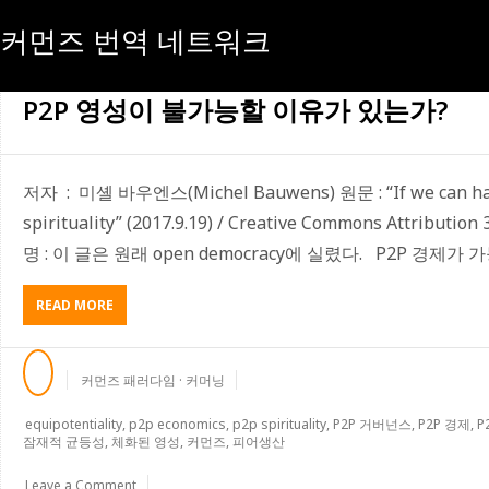
커먼즈 번역 네트워크
[태그:]
피어생산
P2P 영성이 불가능할 이유가 있는가?
저자 : 미셸 바우엔스(Michel Bauwens) 원문 : “If we can hav
spirituality” (2017.9.19) / Creative Commons Attribu
명 : 이 글은 원래 open democracy에 실렸다. P2P 경제가 
ABOUT
READ MORE
P2P
영
성
커먼즈 패러다임 · 커머닝
이
불
equipotentiality
,
p2p economics
,
p2p spirituality
,
P2P 거버넌스
,
P2P 경제
,
P
가
잠재적 균등성
,
체화된 영성
,
커먼즈
,
피어생산
능
할
Leave a Comment