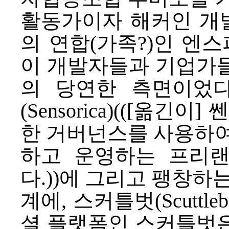
활동가이자 해커인 개
의 연합(가족?)인
엔스
이 개발자들과 기업가
의 당연한 측면이었다
(Sensorica)(([옮긴
한 거버넌스를 사용하여
하고 운영하는 프리
다.))에 그리고 팽창하
계에,
스커틀벗
(Scutt
셜 플랫폼인 스커틀벗