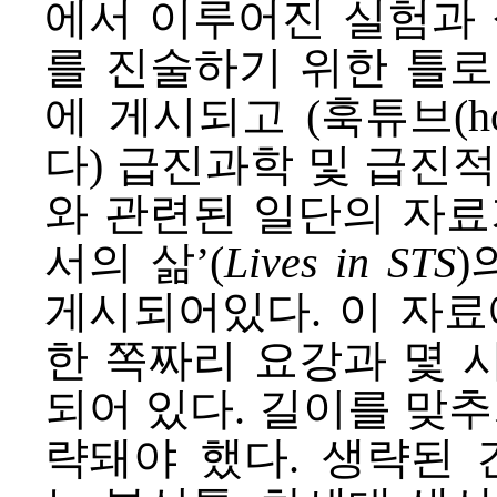
에서 이루어진 실험과 
를 진술하기 위한 틀로
에 게시되고 (
훅튜브
(
다) 급진과학 및 급진적 전문
와 관련된 일단의 자료
서의 삶
’(
Lives in STS
)
게시되어있다. 이 자료
한 쪽짜리
요강
과 몇 
되어 있다. 길이를 맞추
략돼야 했다. 생략된