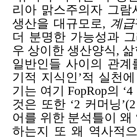
리아 맑스주의자 그람시
생산을 대규모로,
계급
더 분명한 가능성과 그
우 상이한 생산양식, 
일반인들 사이의 관계를
기적 지식인’적 실천에
기는 여기 FopRop의 ‘
4
것은 또한 ‘
2 커머닝
’(
어를 위한 분석틀이 왜 
하는지 또 왜 역사적