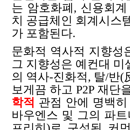
는 암호화폐, 신용회계
치 공급체인 회계시스템
가 포함된다.
문화적 역사적 지향성은
그 지향성은 예컨대 미
의 역사-진화적, 탈/반
보게끔 하고 P2P 재
학적
관점 안에 명백히 
바우엔스 및 그의 파트
프리히)로 구성된 커